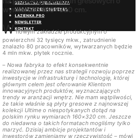
na produkcję okładzin gresowych o
BEZPŁATNA PRENUMERATA
wymiarach 160×320 cm.
MAGAZYN DESIGN/BIZNES
ŁAZIENKA.PRO
NEWSLETTER
W
KONTAKT
nowym zakładzie produkcyjnym o
powierzchni 32 tysięcy mkw., zatrudnienie
znalazło 80 pracowników, wytwarzanych będzie
4 mln mkw. płytek rocznie.
–
Nowa fabryka to efekt konsekwentnie
realizowanej przez nas strategii rozwoju poprzez
inwestycje w infrastrukturę i technologię, której
głównym celem jest oferowanie Klientom
innowacyjnych produktów, wyznaczających
trendy w aranżacji wnętrz. Nie mam wątpliwości,
że takie właśnie są płyty gresowe z najnowszej
kolekcji Ultime o niespotykanych dotąd na
polskim rynku wymiarach 160×320 cm. Jeszcze
do niedawna o takich formatach mogliśmy tylko
marzyć. Dzisiaj ambicje projektantów i
inwestorów zamieniamy w rzeczywistość
– mówi