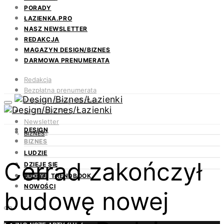
PORADY
ŁAZIENKA.PRO
NASZ NEWSLETTER
REDAKCJA
MAGAZYN DESIGN/BIZNES
DARMOWA PRENUMERATA
Redakcja
Bezpłatna prenumerata
Magazyn Design/Biznes
ŁAZIENKA.PRO
Newsletter
DESIGN
Kontakt
BIZNES
BIZNES
LUDZIE
Cerrad zakończył
DZIEJE SIĘ
TRENDBOOK
ODKRYJ
NOWOŚCI
budowę nowej