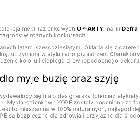
kolekcja mebli łazienkowych
OP-ARTY
marki
Defra
a nagrody w różnych konkursach.
wanych latami sześćdziesiątymi. Składa się z czte
alną, utrzymaną w stylu retro przestrzeń. Charakte
czenie koloru i ciepłego drewnopodobnego dekoru p
dło myje buzię oraz szyję
wydawałoby się mało designerska (chociaż etykiety 
nce. Mydła łazienkowe YOPE zostały docenione za fo
est to mieszanina w 100% naturalnych, najłagodnie
PE są bezpieczne dla zdrowia i przyjazne dla środ