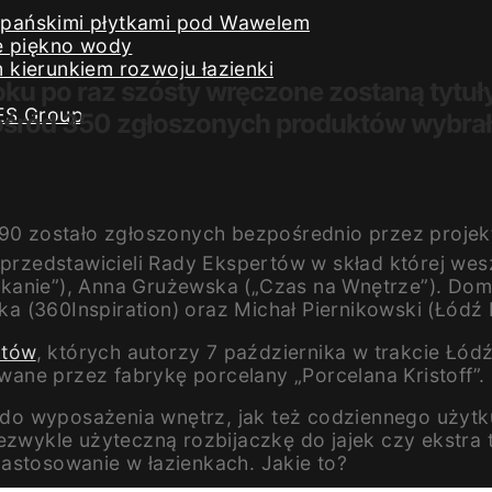
iszpańskimi płytkami pod Wawelem
e piękno wody
kierunkiem rozwoju łazienki
roku po raz szósty wręczone zostaną tytuł
ES Group
ośród 350 zgłoszonych produktów wybrała
0 zostało zgłoszonych bezpośrednio przez projek
zedstawicieli Rady Ekspertów w skład której wesz
anie”), Anna Grużewska („Czas na Wnętrze”). Domin
 (360Inspiration) oraz Michał Piernikowski (Łódź D
któw
, których autorzy 7 października w trakcie Łódź
ane przez fabrykę porcelany „Porcelana Kristoff”.
 wyposażenia wnętrz, jak też codziennego użytku, 
ezwykle użyteczną rozbijaczkę do jajek czy ekstra 
astosowanie w łazienkach. Jakie to?