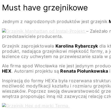
Must have grzejnikowe
Jednym z nagrodzonych produktów jest grzejnik
– Zależało
przedstawiciele producenta.
Grzejnik zaprojektowała
Karolina Rybarczyk
dla k
produkt, nadająca grzejnikowi miękkość formy, a je
łazience czy uchwytem na przewieszanie szala w 
Ale firma spod Włocławka nie jest jedynym produc
HEX
. Autorami projektu są
Renata Piołunkowska
Inspiracją do formy HEX’a była rozerwana struktu
możliwość modyfikacji kształtu i rozmiaru grzejn
wieszaków. Poprzez swoją dwuwarstwowość grzejnik
wnętrza proponując inną niż zazwyczaj relację czł