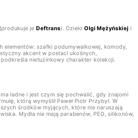
(produkuje je
Deftrans
). Dzieło
Olgi Mężyńskiej
i
rech elementów: szafki podumywalkowej, komody,
rystyczny akcent w postaci ukośnych,
odkreśla nietuzinkowy charakter kolekcji.
ma ładne i jest czym się pochwalić, gdy znajomi
rmułę, którą wymyślił
Paweł Piotr Przybył. W
jszych środków myjących, które nie naruszają
owiska. Mydła nie mają parabenów, PEG, silikonów,