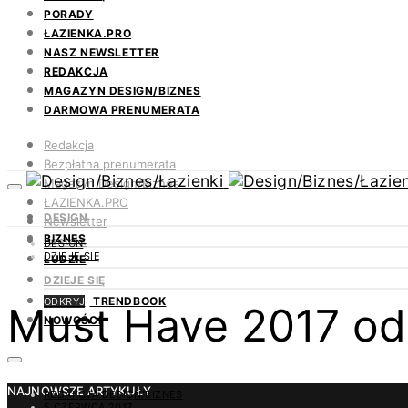
PORADY
ŁAZIENKA.PRO
NASZ NEWSLETTER
REDAKCJA
MAGAZYN DESIGN/BIZNES
DARMOWA PRENUMERATA
Redakcja
Bezpłatna prenumerata
Magazyn Design/Biznes
ŁAZIENKA.PRO
DESIGN
Newsletter
BIZNES
Kontakt
DESIGN
DZIEJE SIĘ
LUDZIE
DZIEJE SIĘ
TRENDBOOK
ODKRYJ
Must Have 2017 od 
NOWOŚCI
NAJNOWSZE ARTYKUŁY
REDAKCJA DESIGN/BIZNES
5 CZERWCA 2017