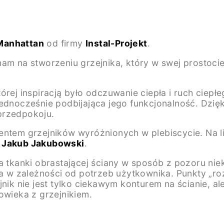
Manhattan
od firmy
Instal-Projekt
.
 nam na stworzeniu grzejnika, który w swej prostoc
tórej inspiracją było odczuwanie ciepła i ruch ciep
dnocześnie podbijająca jego funkcjonalność. Dzięki 
przedpokoju.
entem grzejników wyróżnionych w plebiscycie. Na li
i
Jakub Jakubowski
.
ra tkanki obrastającej ściany w sposób z pozoru n
ika w zależności od potrzeb użytkownika. Punkty „r
 nie jest tylko ciekawym konturem na ścianie, ale 
owieka z grzejnikiem.