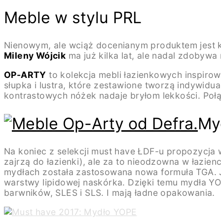
Meble w stylu PRL
Nienowym, ale wciąż docenianym produktem jest 
Mileny Wójcik
ma już kilka lat, ale nadal zdobyw
OP-ARTY
to kolekcja mebli łazienkowych inspiro
słupka i lustra, które zestawione tworzą indywidu
kontrastowych nóżek nadaje bryłom lekkości. Połą
My
Na koniec z selekcji must have ŁDF-u propozycja 
zajrzą do łazienki), ale za to nieodzowna w łazie
mydłach została zastosowana nowa formuła TGA. J
warstwy lipidowej naskórka. Dzięki temu mydła YO
barwników, SLES i SLS. I mają ładne opakowania.