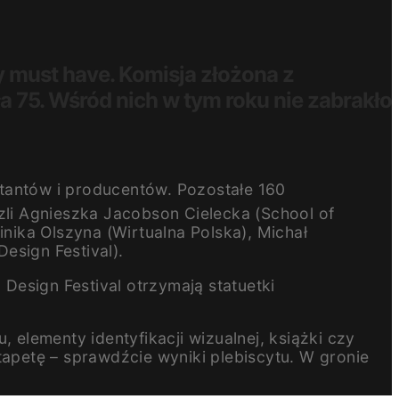
y must have. Komisja złożona z
 75. Wśród nich w tym roku nie zabrakło
tantów i producentów. Pozostałe 160
li Agnieszka Jacobson Cielecka (School of
ika Olszyna (Wirtualna Polska), Michał
esign Festival).
 Design Festival otrzymają statuetki
elementy identyfikacji wizualnej, książki czy
tapetę – sprawdźcie wyniki plebiscytu. W gronie