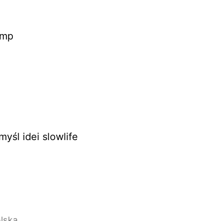
amp
śl idei slowlife