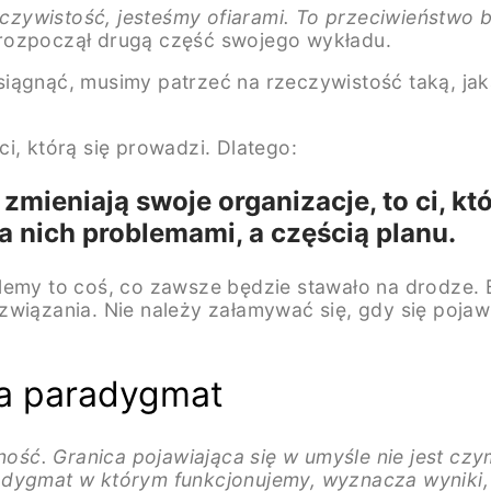
ywistość, jesteśmy ofiarami. To przeciwieństwo b
 rozpoczął drugą część swojego wykładu.
ągnąć, musimy patrzeć na rzeczywistość taką, jaką 
i, którą się prowadzi. Dlatego:
zmieniają swoje organizacje, to ci, k
a nich problemami, a częścią planu.
blemy to coś, co zawsze będzie stawało na drodze.
związania. Nie należy załamywać się, gdy się pojaw
za paradygmat
ność. Granica pojawiająca się w umyśle nie jest cz
adygmat w którym funkcjonujemy, wyznacza wyniki