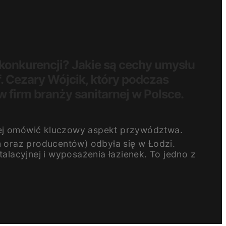
konkurencji? Jakie są cechy umysłu
f. Cezary Wójcik, który podczas
 firm branży sanitarnej w Polsce.
żdej omówić kluczowy aspekt przywództwa.
ch oraz producentów) odbyła się w Łodzi.
talacyjnej i wyposażenia łazienek. To jedno z