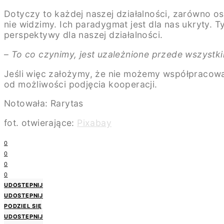
Dotyczy to każdej naszej działalności, zarówno os
nie widzimy. Ich paradygmat jest dla nas ukryty.
perspektywy dla naszej działalności.
–
To co czynimy, jest uzależnione przede wszystkim
Jeśli więc założymy, że nie możemy współpracowa
od możliwości podjęcia kooperacji.
Notowała: Rarytas
fot. otwierające:
Pixabay
0
0
0
0
UDOSTĘPNIJ
UDOSTĘPNIJ
PODZIEL SIĘ
UDOSTĘPNIJ