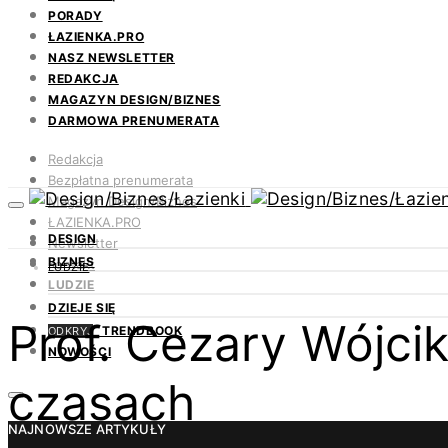
PORADY
ŁAZIENKA.PRO
NASZ NEWSLETTER
REDAKCJA
MAGAZYN DESIGN/BIZNES
DARMOWA PRENUMERATA
Redakcja
Bezpłatna prenumerata
Magazyn Design/Biznes
ŁAZIENKA.PRO
DESIGN
Newsletter
BIZNES
Kontakt
LUDZIE
LUDZIE
DZIEJE SIĘ
Prof. Cezary Wójci
TRENDBOOK
ODKRYJ
NOWOŚCI
czasach
NAJNOWSZE ARTYKUŁY