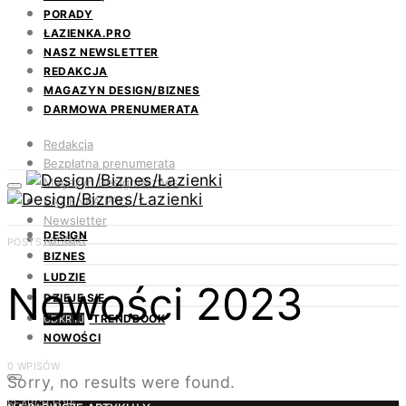
PORADY
ŁAZIENKA.PRO
NASZ NEWSLETTER
REDAKCJA
MAGAZYN DESIGN/BIZNES
DARMOWA PRENUMERATA
Redakcja
Bezpłatna prenumerata
Magazyn Design/Biznes
ŁAZIENKA.PRO
Newsletter
DESIGN
Kontakt
POSTS BY TAG
BIZNES
LUDZIE
Nowości 2023
DZIEJE SIĘ
TRENDBOOK
ODKRYJ
NOWOŚCI
0 WPISÓW
Sorry, no results were found.
SEARCH FOR: