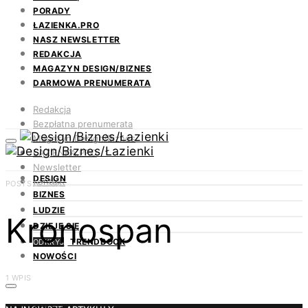
PORADY
ŁAZIENKA.PRO
NASZ NEWSLETTER
REDAKCJA
MAGAZYN DESIGN/BIZNES
DARMOWA PRENUMERATA
Redakcja
Bezpłatna prenumerata
Magazyn Design/Biznes
ŁAZIENKA.PRO
Newsletter
DESIGN
Kontakt
POSTS BY TAG
BIZNES
LUDZIE
Kronospan
DZIEJE SIĘ
TRENDBOOK
ODKRYJ
NOWOŚCI
1 WPIS