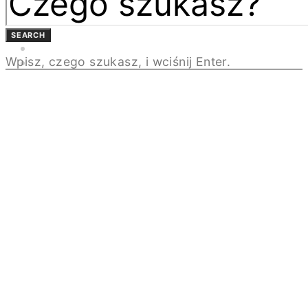
BEZPŁATNA PRENUMERATA
MAGAZYN DESIGN/BIZNES
ŁAZIENKA.PRO
SEARCH
NEWSLETTER
Wpisz, czego szukasz, i wciśnij Enter.
KONTAKT