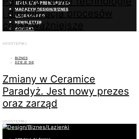
Paradyż: Nowe technologie
BEZPŁATNA PRENUMERATA
MAGAZYN DESIGN/BIZNES
i digitalizacja procesów
ŁAZIENKA.PRO
coraz ważniejsze
NEWSLETTER
KONTAKT
UDOSTĘPNIJ
BIZNES
DZIEJE SIĘ
Zmiany w Ceramice
Paradyż. Jest nowy prezes
oraz zarząd
UDOSTĘPNIJ