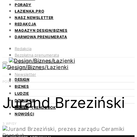
PORADY
ŁAZIENKA.PRO
NASZ NEWSLETTER
REDAKCJA
MAGAZYN DESIGN/BIZNES
DARMOWA PRENUMERATA
Redakcja
Bezpłatna prenumerata
Magazyn Design/Biznes
ŁAZIENKA.PRO
Newsletter
DESIGN
Kontakt
POSTS BY TAG
BIZNES
LUDZIE
Jurand Brzeziński
DZIEJE SIĘ
TRENDBOOK
ODKRYJ
NOWOŚCI
3 WPISY