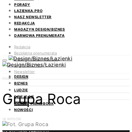
PORADY
ŁAZIENKA.PRO
NASZ NEWSLETTER
REDAKCJA
MAGAZYN DESIGN/BIZNES
DARMOWA PRENUMERATA
Redakcja
Bezpłatna prenumerata
Magazyn Design/Biznes
ŁAZIENKA.PRO
Newsletter
DESIGN
Kontakt
POSTS BY TAG
BIZNES
LUDZIE
Grupa Roca
DZIEJE SIĘ
TRENDBOOK
ODKRYJ
NOWOŚCI
18 WPISÓW