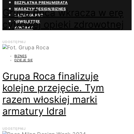
BEZPŁATNA PRENUMERATA
MAGAZYN DESIGN/BIZNES
Grupa Roca wkracza w erę
ŁAZIENKA.PRO
cyfrowej opieki zdrowotnej
NEWSLETTER
KONTAKT
UDOSTĘPNIJ
BIZNES
DZIEJE SIĘ
Grupa Roca finalizuje
kolejne przejęcie. Tym
razem włoskiej marki
armatury Idral
UDOSTĘPNIJ