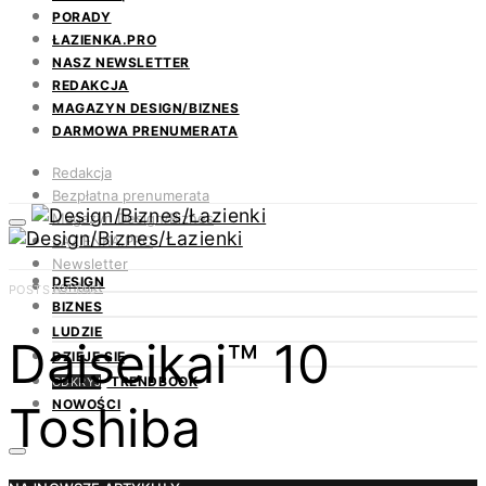
PORADY
ŁAZIENKA.PRO
NASZ NEWSLETTER
REDAKCJA
MAGAZYN DESIGN/BIZNES
DARMOWA PRENUMERATA
Redakcja
Bezpłatna prenumerata
Magazyn Design/Biznes
ŁAZIENKA.PRO
Newsletter
DESIGN
Kontakt
POSTS BY TAG
BIZNES
LUDZIE
Daiseikai™ 10
DZIEJE SIĘ
TRENDBOOK
ODKRYJ
Toshiba
NOWOŚCI