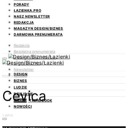
PORADY
ŁAZIENKA.PRO
NASZ NEWSLETTER
REDAKCJA
MAGAZYN DESIGN/BIZNES
DARMOWA PRENUMERATA
Redakcja
Bezpłatna prenumerata
Magazyn Design/Biznes
ŁAZIENKA.PRO
Newsletter
DESIGN
Kontakt
POSTS BY TAG
BIZNES
LUDZIE
Cevica
DZIEJE SIĘ
TRENDBOOK
ODKRYJ
NOWOŚCI
1 WPIS