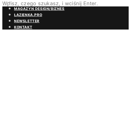
Wpisz, czego szukasz, i wciśnij Enter.
BEZPŁATNA PRENUMERATA
MAGAZYN DESIGN/BIZNES
ŁAZIENKA.PRO
NEWSLETTER
KONTAKT