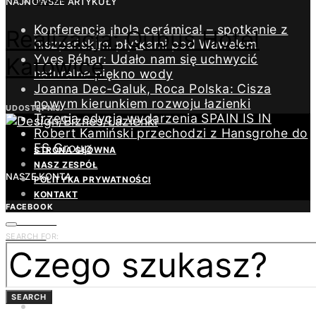
NAJNOWSZE ARTYKUŁY
DESIGN
Konferencja ¡hola cerámica! – spotkanie z
Realizacja: Qubus Hotel
hiszpańskimi płytkami pod Wawelem
Yves Béhar: Udało nam się uchwycić
Katowice
naturalne piękno wody
Joanna Dec-Galuk, Roca Polska: Cisza
nowym kierunkiem rozwoju łazienki
UDOSTĘPNIJ
Trzecia edycja wydarzenia SPAIN IS IN
Robert Kamiński przechodzi z Hansgrohe do
ES Group
STRONA GŁÓWNA
NASZ ZESPÓŁ
NASZE KONTA
POLITYKA PRYWATNOŚCI
KONTAKT
FACEBOOK
INSTAGRAM
LINKEDIN
SEARCH FOR:
YOUTUBE
PINTEREST
TWITTER
SEARCH
REDAKCJA