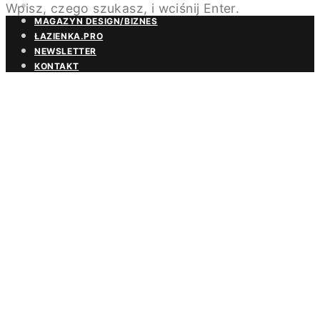
Wpisz, czego szukasz, i wciśnij Enter.
BEZPŁATNA PRENUMERATA
MAGAZYN DESIGN/BIZNES
ŁAZIENKA.PRO
NEWSLETTER
KONTAKT