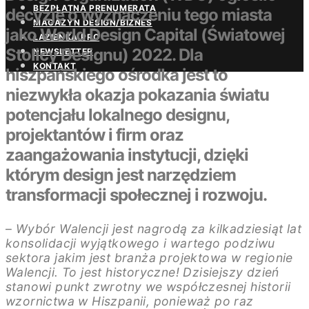
BEZPŁATNA PRENUMERATA
decyzję o wyznaczeniu tego miasta
MAGAZYN DESIGN/BIZNES
jako World Design Capital (Światowej
ŁAZIENKA.PRO
Stolicy Designu) 2022. Dla
NEWSLETTER
KONTAKT
hiszpańskiego ośrodka jest to
niezwykła okazja pokazania światu
potencjału lokalnego designu,
projektantów i firm oraz
zaangażowania instytucji, dzięki
którym design jest narzędziem
transformacji społecznej i rozwoju.
–
Wybór Walencji jest nagrodą za kilkadziesiąt lat
konsolidacji wyjątkowego i wartego podziwu
sektora jakim jest branża projektowa w regionie
Walencji. To jest historyczne! Dzisiejszy dzień
stanowi punkt zwrotny we współczesnej historii
wzornictwa w Hiszpanii, ponieważ po raz