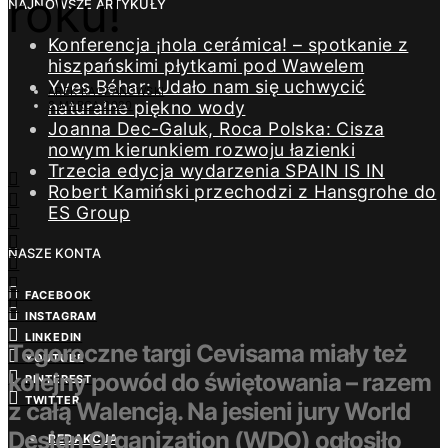
roku!
NAJNOWSZE ARTYKUŁY
Konferencja ¡hola cerámica! – spotkanie z
hiszpańskimi płytkami pod Wawelem
Yves Béhar: Udało nam się uchwycić
AREK KACZANOWSKI
naturalne piękno wody
8 MARCA 2020
Joanna Dec-Galuk, Roca Polska: Cisza
nowym kierunkiem rozwoju łazienki
Trzecia edycja wydarzenia SPAIN IS IN
Robert Kamiński przechodzi z Hansgrohe do
ES Group
NASZE KONTA
FACEBOOK
INSTAGRAM
LINKEDIN
Tegoroczne targi Cevisama miały też
YOUTUBE
kolejny powód do świętowania – razem
PINTEREST
TWITTER
z całą Walencją. Na jesieni jury World
Design Organization (WDO) ogłosiło
REDAKCJA