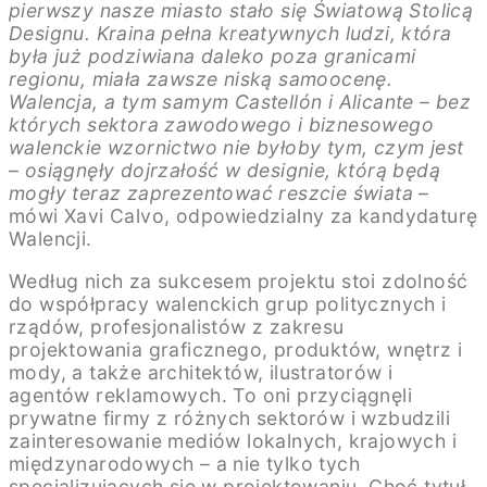
pierwszy nasze miasto stało się Światową Stolicą
Designu. Kraina pełna kreatywnych ludzi, która
była już podziwiana daleko poza granicami
regionu, miała zawsze niską samoocenę.
Walencja, a tym samym Castellón i Alicante – bez
których sektora zawodowego i biznesowego
walenckie wzornictwo nie byłoby tym, czym jest
– osiągnęły dojrzałość w designie, którą będą
mogły teraz zaprezentować reszcie świata
–
mówi Xavi Calvo, odpowiedzialny za kandydaturę
Walencji.
Według nich za sukcesem projektu stoi zdolność
do współpracy walenckich grup politycznych i
rządów, profesjonalistów z zakresu
projektowania graficznego, produktów, wnętrz i
mody, a także architektów, ilustratorów i
agentów reklamowych. To oni przyciągnęli
prywatne firmy z różnych sektorów i wzbudzili
zainteresowanie mediów lokalnych, krajowych i
międzynarodowych – a nie tylko tych
specjalizujących się w projektowaniu. Choć tytuł