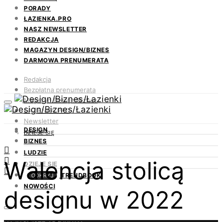
PORADY
ŁAZIENKA.PRO
NASZ NEWSLETTER
REDAKCJA
MAGAZYN DESIGN/BIZNES
DARMOWA PRENUMERATA
Redakcja
Bezpłatna prenumerata
Magazyn Design/Biznes
ŁAZIENKA.PRO
Newsletter
DESIGN
Kontakt
DZIEJE SIĘ
BIZNES
LUDZIE
Walencja stolicą
DZIEJE SIĘ
TRENDBOOK
ODKRYJ
NOWOŚCI
designu w 2022