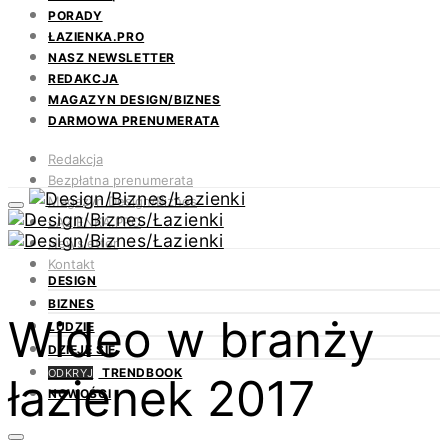
PORADY
ŁAZIENKA.PRO
NASZ NEWSLETTER
REDAKCJA
MAGAZYN DESIGN/BIZNES
DARMOWA PRENUMERATA
Redakcja
Bezpłatna prenumerata
Magazyn Design/Biznes
ŁAZIENKA.PRO
Newsletter
Kontakt
DESIGN
BIZNES
Wideo w branży
LUDZIE
DZIEJE SIĘ
TRENDBOOK
ODKRYJ
łazienek 2017
NOWOŚCI