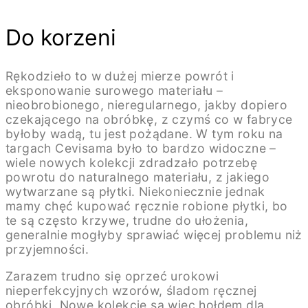
OLEA
OLEA
ALL
ALL
SUITE
SUITE
Do korzeni
HOTEL
HOTEL
NA
NA
WYSPIE
WYSPIE
ZAKINTOS
ZAKINTOS
Rękodzieło to w dużej mierze powrót i
W
W
eksponowanie surowego materiału –
GRECJI
GRECJI
nieobrobionego, nieregularnego, jakby dopiero
IDEALNIE
IDEALNIE
czekającego na obróbkę, z czymś co w fabryce
WPISUJE
WPISUJE
byłoby wadą, tu jest pożądane. W tym roku na
SIĘ
SIĘ
W
W
targach Cevisama było to bardzo widoczne –
KLIMAT
KLIMAT
wiele nowych kolekcji zdradzało potrzebę
WYSPY.
WYSPY.
powrotu do naturalnego materiału, z jakiego
JEGO
JEGO
wytwarzane są płytki. Niekoniecznie jednak
SERCEM
SERCEM
JEST
JEST
mamy chęć kupować ręcznie robione płytki, bo
BASEN
BASEN
te są często krzywe, trudne do ułożenia,
O
O
generalnie mogłyby sprawiać więcej problemu niż
POWIERZCHNI
POWIERZCHNI
przyjemności.
4
4
TYS.
TYS.
M2,
M2,
Zarazem trudno się oprzeć urokowi
KTÓRY
KTÓRY
nieperfekcyjnych wzorów, śladom ręcznej
„WIJE
„WIJE
obróbki. Nowe kolekcje są więc hołdem dla