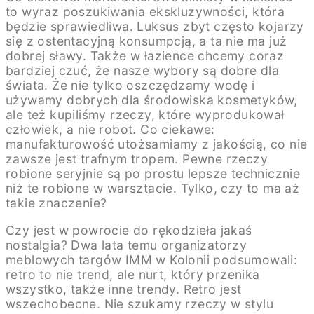
CHŁODZĄCĄ
CHŁODZĄCĄ
to wyraz poszukiwania ekskluzywności, która
ATMOSFERĘ
ATMOSFERĘ
będzie sprawiedliwa. Luksus zbyt często kojarzy
TEGO
TEGO
się z ostentacyjną konsumpcją, a ta nie ma już
MIEJSCA.
MIEJSCA.
dobrej sławy. Także w łazience chcemy coraz
PODOBNIE
PODOBNIE
JEST
JEST
bardziej czuć, że nasze wybory są dobre dla
W
W
świata. Że nie tylko oszczędzamy wodę i
ŁAZIENKACH.
ŁAZIENKACH.
używamy dobrych dla środowiska kosmetyków,
W
W
ale też kupiliśmy rzeczy, które wyprodukował
POKOJACH
POKOJACH
HOTELOWYCH
HOTELOWYCH
człowiek, a nie robot. Co ciekawe:
WANNY
WANNY
manufakturowość utożsamiamy z jakością, co nie
UMIESZCZONO
UMIESZCZONO
zawsze jest trafnym tropem. Pewne rzeczy
ZARAZ
ZARAZ
robione seryjnie są po prostu lepsze technicznie
PRZY
PRZY
ŁÓŻKU.
ŁÓŻKU.
niż te robione w warsztacie. Tylko, czy to ma aż
/
/
takie znaczenie?
FOT.
FOT.
OLEA
OLEA
Czy jest w powrocie do rękodzieła jakaś
ALL
ALL
nostalgia? Dwa lata temu organizatorzy
SUITE
SUITE
HOTEL
HOTEL
meblowych targów IMM w Kolonii podsumowali:
retro to nie trend, ale nurt, który przenika
wszystko, także inne trendy. Retro jest
wszechobecne. Nie szukamy rzeczy w stylu