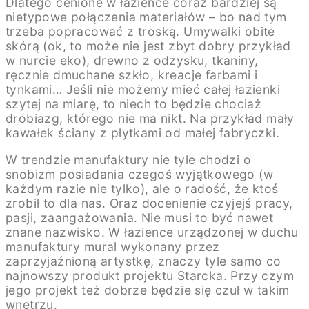
Dlatego cenione w łazience coraz bardziej są
nietypowe połączenia materiałów – bo nad tym
trzeba popracować z troską. Umywalki obite
skórą (ok, to może nie jest zbyt dobry przykład
w nurcie eko), drewno z odzysku, tkaniny,
ręcznie dmuchane szkło, kreacje farbami i
tynkami… Jeśli nie możemy mieć całej łazienki
szytej na miarę, to niech to będzie chociaż
drobiazg, którego nie ma nikt. Na przykład mały
kawałek ściany z płytkami od małej fabryczki.
W trendzie manufaktury nie tyle chodzi o
snobizm posiadania czegoś wyjątkowego (w
każdym razie nie tylko), ale o radość, że ktoś
zrobił to dla nas. Oraz docenienie czyjejś pracy,
pasji, zaangażowania. Nie musi to być nawet
znane nazwisko. W łazience urządzonej w duchu
manufaktury mural wykonany przez
zaprzyjaźnioną artystkę, znaczy tyle samo co
najnowszy produkt projektu Starcka. Przy czym
jego projekt też dobrze będzie się czuł w takim
wnętrzu.