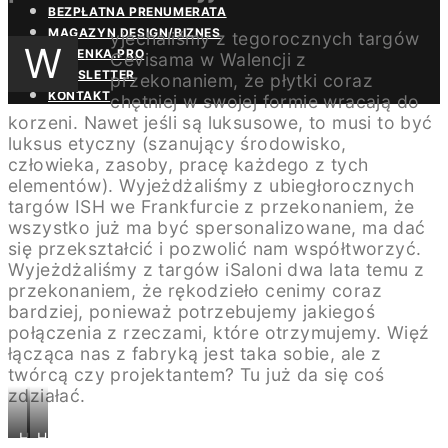
BEZPŁATNA PRENUMERATA
MAGAZYN DESIGN/BIZNES
yjechaliśmy z tegorocznych targów
W
ŁAZIENKA.PRO
Cevisama w Walencji z
NEWSLETTER
przekonaniem, że płytki coraz
KONTAKT
chętniej w swojej formie wracają do
korzeni. Nawet jeśli są luksusowe, to musi to być
luksus etyczny (szanujący środowisko,
człowieka, zasoby, pracę każdego z tych
elementów). Wyjeżdżaliśmy z ubiegłorocznych
targów ISH we Frankfurcie z przekonaniem, że
wszystko już ma być spersonalizowane, ma dać
się przekształcić i pozwolić nam współtworzyć.
Wyjeżdżaliśmy z targów iSaloni dwa lata temu z
przekonaniem, że rękodzieło cenimy coraz
bardziej, ponieważ potrzebujemy jakiegoś
połączenia z rzeczami, które otrzymujemy. Więź
łącząca nas z fabryką jest taka sobie, ale z
twórcą czy projektantem? Tu już da się coś
zdziałać.
HOTEL
HOTEL