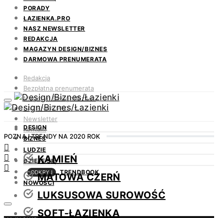
PORADY
ŁAZIENKA.PRO
NASZ NEWSLETTER
REDAKCJA
MAGAZYN DESIGN/BIZNES
DARMOWA PRENUMERATA
Redakcja
Bezpłatna prenumerata
Magazyn Design/Biznes
ŁAZIENKA.PRO
Newsletter
DESIGN
Kontakt
POZNAJ TRENDY NA 2020 ROK
BIZNES
LUDZIE
KAMIEŃ
DZIEJE SIĘ
TRENDBOOK
ODKRYJ
MATOWA CZERŃ
NOWOŚCI
LUKSUSOWA SUROWOŚĆ
SOFT-ŁAZIENKA