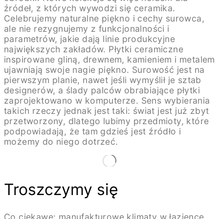
SIĘ”
SIĘ”
źródeł, z których wywodzi się ceramika.
NA
NA
RÓŻNYCH
RÓŻNYCH
Celebrujemy naturalne piękno i cechy surowca,
POZIOMACH
POZIOMACH
ale nie rezygnujemy z funkcjonalności i
PRZEZ
PRZEZ
parametrów, jakie dają linie produkcyjne
CAŁY
CAŁY
największych zakładów. Płytki ceramiczne
KOMPLEKS
KOMPLEKS
HOTELOWY.
HOTELOWY.
inspirowane gliną, drewnem, kamieniem i metalem
W
W
ujawniają swoje nagie piękno. Surowość jest na
POKOJACH
POKOJACH
pierwszym planie, nawet jeśli wymyślił je sztab
DOMINUJĄ
DOMINUJĄ
designerów, a ślady palców obrabiające płytki
RUSTYKALNE
RUSTYKALNE
zaprojektowano w komputerze. Sens wybierania
DREWNO
DREWNO
DĘBOWE,
DĘBOWE,
takich rzeczy jednak jest taki: świat jest już zbyt
BAMBUS,
BAMBUS,
przetworzony, dlatego lubimy przedmioty, które
RATTAN,
RATTAN,
podpowiadają, że tam gdzieś jest źródło i
NATURALNY
NATURALNY
możemy do niego dotrzeć.
KAMIEŃ.
KAMIEŃ.
SZAROŚCI
SZAROŚCI
I
I
BEŻE
BEŻE
BUDUJĄ
BUDUJĄ
TROCHĘ
TROCHĘ
Troszczymy się
SENNĄ,
SENNĄ,
ALE
ALE
ZA
ZA
Co ciekawe: manufakturowe klimaty w łazience
TO
TO