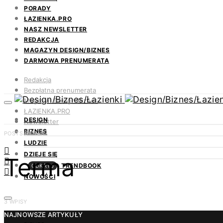
PORADY
ŁAZIENKA.PRO
NASZ NEWSLETTER
REDAKCJA
MAGAZYN DESIGN/BIZNES
DARMOWA PRENUMERATA
Redakcja
Bezpłatna prenumerata
Magazyn Design/Biznes
ŁAZIENKA.PRO
DESIGN
Newsletter
BIZNES
Kontakt
POSTS BY TAG
LUDZIE
DZIEJE SIĘ
Terma
TRENDBOOK
ODKRYJ
NOWOŚCI
3 WPISY
NAJNOWSZE ARTYKUŁY