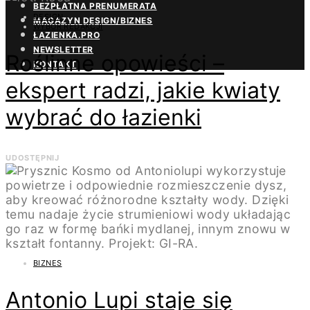
BEZPŁATNA PRENUMERATA
DESIGN
MAGAZYN DESIGN/BIZNES
WYBÓR REDAKCJI
ŁAZIENKA.PRO
NEWSLETTER
Roślinne opowieści –
KONTAKT
ekspert radzi, jakie kwiaty
wybrać do łazienki
UDOSTĘPNIJ
BIZNES
Antonio Lupi staje się