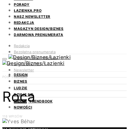
PORADY
ŁAZIENKA.PRO
NASZ NEWSLETTER
REDAKCJA
MAGAZYN DESIGN/BIZNES
DARMOWA PRENUMERATA
Redakcja
Bezpłatna prenumerata
Magazyn Design/Biznes
ŁAZIENKA.PRO
Newsletter
DESIGN
Kontakt
POSTS BY TAG
BIZNES
LUDZIE
Roca
DZIEJE SIĘ
TRENDBOOK
ODKRYJ
NOWOŚCI
118 WPISÓW