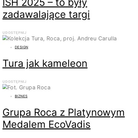
ISH 2025 – to były
zadawalające targi
UDOSTĘPNIJ
DESIGN
Tura jak kameleon
UDOSTĘPNIJ
BIZNES
Grupa Roca z Platynowym
Medalem EcoVadis