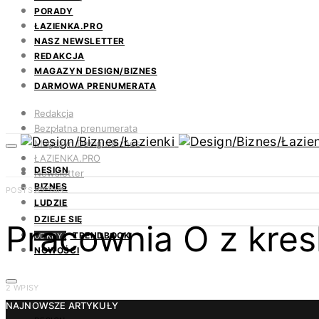
PORADY
ŁAZIENKA.PRO
NASZ NEWSLETTER
REDAKCJA
MAGAZYN DESIGN/BIZNES
DARMOWA PRENUMERATA
Redakcja
Bezpłatna prenumerata
Magazyn Design/Biznes
ŁAZIENKA.PRO
DESIGN
Newsletter
BIZNES
Kontakt
POSTS BY TAG
LUDZIE
DZIEJE SIĘ
Pracownia O z kre
TRENDBOOK
ODKRYJ
NOWOŚCI
2 WPISY
NAJNOWSZE ARTYKUŁY