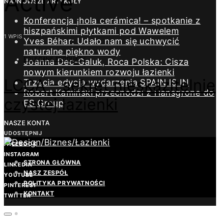
Active
NAJNOWSZE ARTYKUŁY
Konferencja ¡hola cerámica! – spotkanie z
hiszpańskimi płytkami pod Wawelem
1 WPIS
Yves Béhar: Udało nam się uchwycić
naturalne piękno wody
POLECANE PRODUKTY
Joanna Dec-Galuk, Roca Polska: Cisza
nowym kierunkiem rozwoju łazienki
LCCA – sekret nieskazitelnie
Trzecia edycja wydarzenia SPAIN IS IN
Robert Kamiński przechodzi z Hansgrohe do
czystej łazienki
ES Group
NASZE KONTA
UDOSTĘPNIJ
FACEBOOK
INSTAGRAM
STRONA GŁÓWNA
LINKEDIN
NASZ ZESPÓŁ
YOUTUBE
POLITYKA PRYWATNOŚCI
PINTEREST
KONTAKT
TWITTER
REDAKCJA