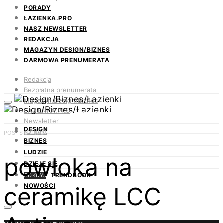
PORADY
ŁAZIENKA.PRO
NASZ NEWSLETTER
REDAKCJA
MAGAZYN DESIGN/BIZNES
DARMOWA PRENUMERATA
Redakcja
Bezpłatna prenumerata
Magazyn Design/Biznes
ŁAZIENKA.PRO
Newsletter
DESIGN
Kontakt
POSTS BY TAG
BIZNES
LUDZIE
powłoka na
DZIEJE SIĘ
TRENDBOOK
ODKRYJ
ceramikę LCC
NOWOŚCI