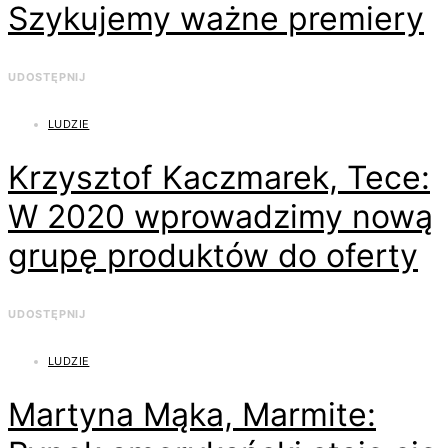
Szykujemy ważne premiery
UDOSTĘPNIJ
LUDZIE
Krzysztof Kaczmarek, Tece:
W 2020 wprowadzimy nową
grupę produktów do oferty
UDOSTĘPNIJ
LUDZIE
Martyna Mąka, Marmite: