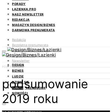
PORADY
ŁAZIENKA.PRO
NASZ NEWSLETTER
REDAKCJA
MAGAZYN DESIGN/BIZNES
DARMOWA PRENUMERATA
Redakcja
Bezpłatna prenumerata
Magazyn Design/Biznes
ŁAZIENKA.PRO
Newsletter
DESIGN
Kontakt
POSTS BY TAG
BIZNES
LUDZIE
podsumowanie
DZIEJE SIĘ
TRENDBOOK
ODKRYJ
2019 roku
NOWOŚCI