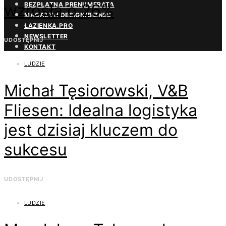
wzrosła o 26%
BEZPŁATNA PRENUMERATA
MAGAZYN DESIGN/BIZNES
ŁAZIENKA.PRO
NEWSLETTER
UDOSTĘPNIJ
KONTAKT
LUDZIE
Michał Tęsiorowski, V&B
Fliesen: Idealna logistyka
jest dzisiaj kluczem do
sukcesu
UDOSTĘPNIJ
LUDZIE