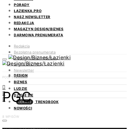
PORADY
ŁAZIENKA.PRO
NASZ NEWSLETTER
REDAKCJA
MAGAZYN DESIGN/BIZNES
DARMOWA PRENUMERATA
Redakcja
Bezpłatna prenumerata
Magazyn Design/Biznes
ŁAZIENKA.PRO
Newsletter
DESIGN
Kontakt
POSTS BY TAG
BIZNES
LUDZIE
PGC
DZIEJE SIĘ
TRENDBOOK
ODKRYJ
NOWOŚCI
8 WPISÓW