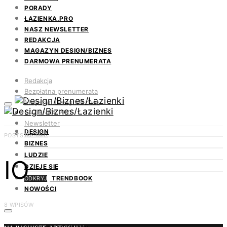
PORADY
ŁAZIENKA.PRO
NASZ NEWSLETTER
REDAKCJA
MAGAZYN DESIGN/BIZNES
DARMOWA PRENUMERATA
Redakcja
Bezpłatna prenumerata
Magazyn Design/Biznes
ŁAZIENKA.PRO
Newsletter
DESIGN
Kontakt
POSTS BY TAG
BIZNES
LUDZIE
IO
DZIEJE SIĘ
TRENDBOOK
ODKRYJ
NOWOŚCI
8 WPISÓW