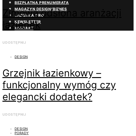
BEZPŁATNA PRENUMERATA
MAGAZYN DESIGN/BIZNES
Zimowa odsłona aranżacji
ŁAZIENKA.PRO
łazienek
NEWSLETTER
KONTAKT
UDOSTĘPNIJ
DESIGN
Grzejnik łazienkowy –
funkcjonalny wymóg czy
elegancki dodatek?
UDOSTĘPNIJ
DESIGN
PORADY