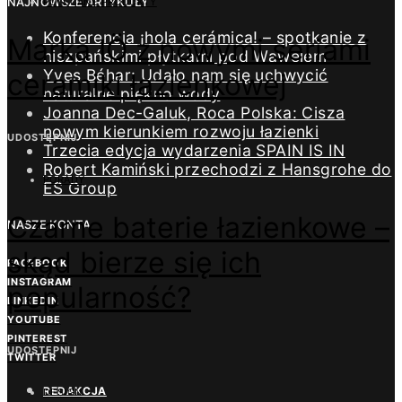
NAJNOWSZE ARTYKUŁY
POLECANE PRODUKTY
Konferencja ¡hola cerámica! – spotkanie z
Marka IÖ z nowymi seriami
hiszpańskimi płytkami pod Wawelem
Yves Béhar: Udało nam się uchwycić
ceramiki łazienkowej
naturalne piękno wody
Joanna Dec-Galuk, Roca Polska: Cisza
nowym kierunkiem rozwoju łazienki
UDOSTĘPNIJ
Trzecia edycja wydarzenia SPAIN IS IN
Robert Kamiński przechodzi z Hansgrohe do
PORADY
ES Group
Czarne baterie łazienkowe –
NASZE KONTA
skąd bierze się ich
FACEBOOK
INSTAGRAM
popularność?
LINKEDIN
YOUTUBE
PINTEREST
UDOSTĘPNIJ
TWITTER
REDAKCJA
DESIGN