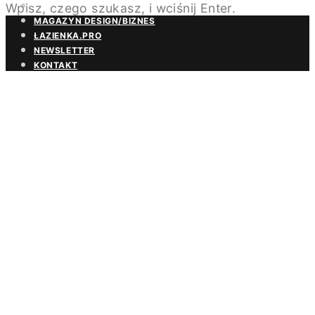
Wpisz, czego szukasz, i wciśnij Enter.
BEZPŁATNA PRENUMERATA
MAGAZYN DESIGN/BIZNES
ŁAZIENKA.PRO
NEWSLETTER
KONTAKT