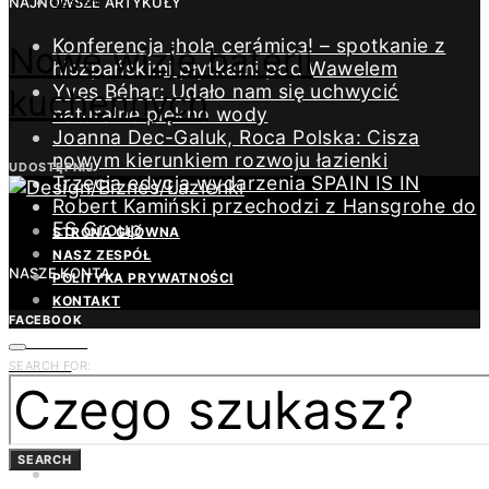
NAJNOWSZE ARTYKUŁY
DESIGN
Konferencja ¡hola cerámica! – spotkanie z
Nowe wizje baterii
hiszpańskimi płytkami pod Wawelem
Yves Béhar: Udało nam się uchwycić
kuchennych
naturalne piękno wody
Joanna Dec-Galuk, Roca Polska: Cisza
nowym kierunkiem rozwoju łazienki
UDOSTĘPNIJ
Trzecia edycja wydarzenia SPAIN IS IN
Robert Kamiński przechodzi z Hansgrohe do
ES Group
STRONA GŁÓWNA
NASZ ZESPÓŁ
NASZE KONTA
POLITYKA PRYWATNOŚCI
KONTAKT
FACEBOOK
INSTAGRAM
LINKEDIN
SEARCH FOR:
YOUTUBE
PINTEREST
TWITTER
SEARCH
REDAKCJA