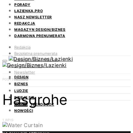
PORADY
ŁAZIENKA.PRO
NASZ NEWSLETTER
REDAKCJA
MAGAZYN DESIGN/BIZNES
DARMOWA PRENUMERATA
Redakcja
Bezpłatna prenumerata
Magazyn Design/Biznes
ŁAZIENKA.PRO
Newsletter
DESIGN
Kontakt
POSTS BY TAG
BIZNES
LUDZIE
Hasgrohe
DZIEJE SIĘ
TRENDBOOK
ODKRYJ
NOWOŚCI
1 WPIS