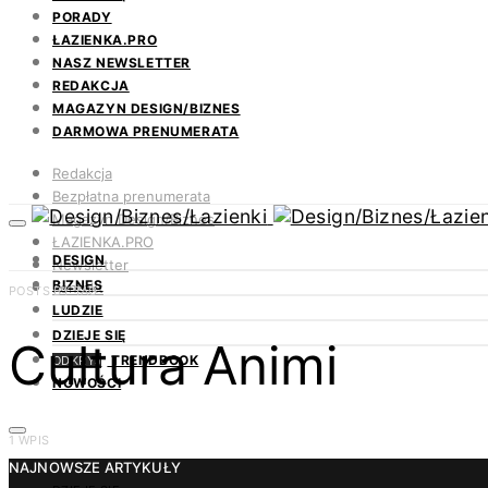
PORADY
ŁAZIENKA.PRO
NASZ NEWSLETTER
REDAKCJA
MAGAZYN DESIGN/BIZNES
DARMOWA PRENUMERATA
Redakcja
Bezpłatna prenumerata
Magazyn Design/Biznes
ŁAZIENKA.PRO
DESIGN
Newsletter
BIZNES
Kontakt
POSTS BY TAG
LUDZIE
DZIEJE SIĘ
Cultura Animi
TRENDBOOK
ODKRYJ
NOWOŚCI
1 WPIS
NAJNOWSZE ARTYKUŁY