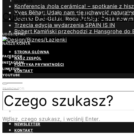
DZIEJE SIĘ
Konferencja ¡hola cerámica! – spotkanie z h
Yves Béhar: Udało nam się uchwycić naturaln
Cultura Animi – Tubądzin z Z
Joanna Dec-Galuk, Roca Polska: Cisza nowym 
Trzecia edycja wydarzenia SPAIN IS IN
Robert Kamiński przechodzi z Hansgrohe do 
UDOSTĘPNIJ
NASZE KONTA
STRONA GŁÓWNA
FACEBOOK
NASZ ZESPÓŁ
INSTAGRAM
POLITYKA PRYWATNOŚCI
LINKEDIN
KONTAKT
YOUTUBE
PINTEREST
TWITTER
SEARCH FOR:
REDAKCJA
BEZPŁATNA PRENUMERATA
MAGAZYN DESIGN/BIZNES
ŁAZIENKA.PRO
Wpisz, czego szukasz, i wciśnij Enter.
NEWSLETTER
KONTAKT