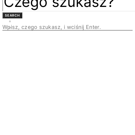
BEZPŁATNA PRENUMERATA
MAGAZYN DESIGN/BIZNES
ŁAZIENKA.PRO
SEARCH
NEWSLETTER
Wpisz, czego szukasz, i wciśnij Enter.
KONTAKT