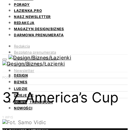
PORADY
ŁAZIENKA.PRO
NASZ NEWSLETTER
REDAKCJA
MAGAZYN DESIGN/BIZNES
DARMOWA PRENUMERATA
Redakcja
Bezpłatna prenumerata
Magazyn Design/Biznes
ŁAZIENKA.PRO
Newsletter
DESIGN
Kontakt
POSTS BY TAG
BIZNES
LUDZIE
37. America’s Cup
DZIEJE SIĘ
TRENDBOOK
ODKRYJ
NOWOŚCI
1 WPIS