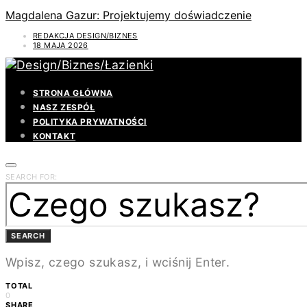
Magdalena Gazur: Projektujemy doświadczenie
REDAKCJA DESIGN/BIZNES
18 MAJA 2026
STRONA GŁÓWNA
NASZ ZESPÓŁ
POLITYKA PRYWATNOŚCI
KONTAKT
SEARCH FOR:
SEARCH
Wpisz, czego szukasz, i wciśnij Enter.
TOTAL
0
SHARE