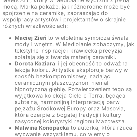
Meets Art”, który w Mediolanie wybrzmi z pełną
mocą. Marka pokaże, jak różnorodne może być
spojrzenie na ceramikę, zapraszając do
współpracy artystów i projektantów o skrajnie
różnych wrażliwościach:
Maciej Zień
to wieloletnia symbioza świata
mody i wnętrz. W Mediolanie zobaczymy, jak
tekstylne inspiracje i krawiecka precyzja
splatają się z twardą materią ceramiki.
Dorota Koziara
i jej obecność to odważna
lekcja koloru. Artystka eksploruje barwy w
sposób bezkompromisowy, nadając
ceramicznym płaszczyznom niemal
hipnotyczną głębię. Potwierdzeniem tego są
wyjątkowa kolekcja Cielo e Terra, będąca
subtelną, harmonijną interpretacją barw
pejzażu Środkowej Europy oraz Masovia,
która czerpie z bogatej tradycji i kultury
nasyconej kolorystyki regionu Mazowsza.
Malwina Konopacka
to autorka, która rzuca
wyzwanie wszystkiemu, co wiemy o