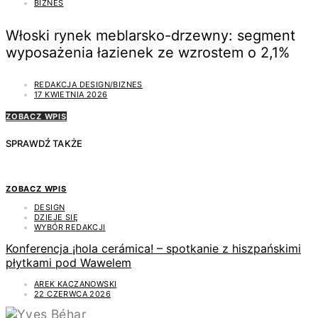
BIZNES
Włoski rynek meblarsko-drzewny: segment
wyposażenia łazienek ze wzrostem o 2,1%
REDAKCJA DESIGN/BIZNES
17 KWIETNIA 2026
ZOBACZ WPIS
SPRAWDŹ TAKŻE
ZOBACZ WPIS
DESIGN
DZIEJE SIĘ
WYBÓR REDAKCJI
Konferencja ¡hola cerámica! – spotkanie z hiszpańskimi
płytkami pod Wawelem
AREK KACZANOWSKI
22 CZERWCA 2026