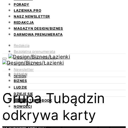
PORADY
ŁAZIENKA.PRO
NASZ NEWSLETTER
REDAKCJA
MAGAZYN DESIGN/BIZNES
DARMOWA PRENUMERATA
Redakcja
Bezpłatna prenumerata
Magazyn Design/Biznes
ŁAZIENKA.PRO
Newsletter
DESIGN
Kontakt
DESIGN
BIZNES
LUDZIE
Grupa Tubądzin
DZIEJE SIĘ
TRENDBOOK
ODKRYJ
NOWOŚCI
odkrywa karty