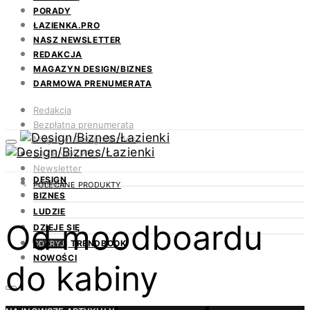
PORADY
ŁAZIENKA.PRO
NASZ NEWSLETTER
REDAKCJA
MAGAZYN DESIGN/BIZNES
DARMOWA PRENUMERATA
Redakcja
Bezpłatna prenumerata
Magazyn Design/Biznes
ŁAZIENKA.PRO
Newsletter
DESIGN
Kontakt
POLECANE PRODUKTY
BIZNES
LUDZIE
Od moodboardu
DZIEJE SIĘ
TRENDBOOK
ODKRYJ
NOWOŚCI
do kabiny