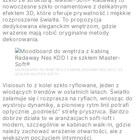
nowoczesne szkło ornamentowe z delikatnym
efektem 3D, które oferuje prywatność i miękkie
rozproszenie światła. To propozycja
dedykowana eleganckim wnętrzom, gdzie
wrażenie mają robić oryginalne metody
dekorowania.
MOODBOARD DO WNĘTRZA Z KABINĄ RADAWAY NES KDD I ZE
SZKŁEM MASTER-SOFT®
Visiosun to z kolei szkło ryflowane, jeden z
wiodących trendów w ostatnich latach. Światło
załamuje się i rozprasza na ryflach, wnosząc do
wystroju dynamikę, a pionowy rytm linii potrafi
optycznie „podnieść” strefę prysznica. Bardzo
dobrze działa to w aranżacjach soft-loft i
modern, szczególnie w kabinach walk-in, gdzie
należy zachować wrażenie otwartości, ale z
większym poczuciem intymności.