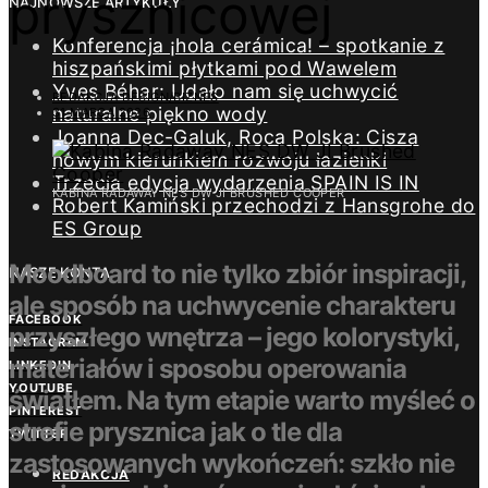
prysznicowej
NAJNOWSZE ARTYKUŁY
Konferencja ¡hola cerámica! – spotkanie z
hiszpańskimi płytkami pod Wawelem
Yves Béhar: Udało nam się uchwycić
REDAKCJA DESIGN/BIZNES
naturalne piękno wody
31 MARCA 2026
Joanna Dec-Galuk, Roca Polska: Cisza
nowym kierunkiem rozwoju łazienki
Trzecia edycja wydarzenia SPAIN IS IN
KABINA RADAWAY NES DW JI BRUSHED COOPER
Robert Kamiński przechodzi z Hansgrohe do
ES Group
Moodboard to nie tylko zbiór inspiracji,
NASZE KONTA
ale sposób na uchwycenie charakteru
FACEBOOK
przyszłego wnętrza – jego kolorystyki,
INSTAGRAM
materiałów i sposobu operowania
LINKEDIN
YOUTUBE
światłem. Na tym etapie warto myśleć o
PINTEREST
strefie prysznica jak o tle dla
TWITTER
zastosowanych wykończeń: szkło nie
REDAKCJA