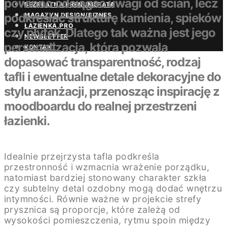
powinno odciągać uwagi od ścian, lecz
BEZPŁATNA PRENUMERATA
podkreślać strukturę kamienia, spieków
MAGAZYN DESIGN/BIZNES
ŁAZIENKA.PRO
czy płytek. Dlatego tak ważna jest jego
NEWSLETTER
personalizacja, która pozwala
KONTAKT
dopasować transparentność, rodzaj
tafli i ewentualne detale dekoracyjne do
stylu aranżacji, przenosząc inspirację z
moodboardu do realnej przestrzeni
łazienki.
Idealnie przejrzysta tafla podkreśla
przestronność i wzmacnia wrażenie porządku,
natomiast bardziej stonowany charakter szkła
czy subtelny detal ozdobny mogą dodać wnętrzu
intymności. Równie ważne w projekcie strefy
prysznica są proporcje, które zależą od
wysokości pomieszczenia, rytmu spoin między