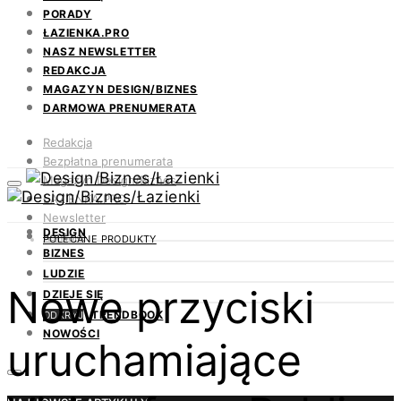
PORADY
ŁAZIENKA.PRO
NASZ NEWSLETTER
REDAKCJA
MAGAZYN DESIGN/BIZNES
DARMOWA PRENUMERATA
Redakcja
Bezpłatna prenumerata
Magazyn Design/Biznes
ŁAZIENKA.PRO
Newsletter
DESIGN
Kontakt
POLECANE PRODUKTY
BIZNES
LUDZIE
Nowe przyciski
DZIEJE SIĘ
TRENDBOOK
ODKRYJ
NOWOŚCI
uruchamiające