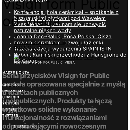
Visign form Public
NAJNOWSZE ARTYKUŁY
Konferencja ¡hola cerámica! – spotkanie z
od Viega
hiszpańskimi płytkami pod Wawelem
Yves Béhar: Udało nam się uchwycić
naturalne piękno wody
Joanna Dec-Galuk, Roca Polska: Cisza
nowym kierunkiem rozwoju łazienki
REDAKCJA DESIGN/BIZNES
26 LUTEGO 2026
Trzecia edycja wydarzenia SPAIN IS IN
Robert Kamiński przechodzi z Hansgrohe do
ES Group
PRZYCISK VISIGN FOR PUBLIC, VIEGA
NASZE KONTA
Seria przycisków Visign for Public
została opracowana specjalnie z myślą
FACEBOOK
o toaletach publicznych
INSTAGRAM
LINKEDIN
i półpublicznych. Produkty te łączą
YOUTUBE
wyjątkowo solidne wykonanie
PINTEREST
TWITTER
i funkcjonalność z rozwiązaniami
odpowiadającymi nowoczesnym
REDAKCJA