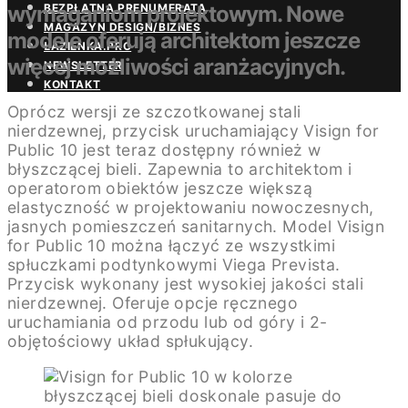
wymaganiom projektowym. Nowe
BEZPŁATNA PRENUMERATA
MAGAZYN DESIGN/BIZNES
modele oferują architektom jeszcze
ŁAZIENKA.PRO
więcej możliwości aranżacyjnych.
NEWSLETTER
KONTAKT
Oprócz wersji ze szczotkowanej stali
nierdzewnej, przycisk uruchamiający Visign for
Public 10 jest teraz dostępny również w
błyszczącej bieli. Zapewnia to architektom i
operatorom obiektów jeszcze większą
elastyczność w projektowaniu nowoczesnych,
jasnych pomieszczeń sanitarnych. Model Visign
for Public 10 można łączyć ze wszystkimi
spłuczkami podtynkowymi Viega Prevista.
Przycisk wykonany jest wysokiej jakości stali
nierdzewnej. Oferuje opcje ręcznego
uruchamiania od przodu lub od góry i 2-
objętościowy układ spłukujący.