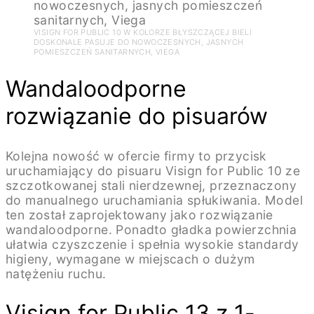
VISIGN FOR PUBLIC 10 W KOLORZE BŁYSZCZĄCEJ BIELI
DOSKONALE PASUJE DO NOWOCZESNYCH, JASNYCH
POMIESZCZEŃ SANITARNYCH, VIEGA
Wandaloodporne
rozwiązanie do pisuarów
Kolejna nowość w ofercie firmy to przycisk
uruchamiający do pisuaru Visign for Public 10 ze
szczotkowanej stali nierdzewnej, przeznaczony
do manualnego uruchamiania spłukiwania. Model
ten został zaprojektowany jako rozwiązanie
wandaloodporne. Ponadto gładka powierzchnia
ułatwia czyszczenie i spełnia wysokie standardy
higieny, wymagane w miejscach o dużym
natężeniu ruchu.
Visign for Public 13 z 1-