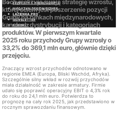
Boch realizuje swoją strategię wzrostu,
BEZPŁATNA PRENUMERATA
której celem jest poszerzenie pozycji
MAGAZYN DESIGN/BIZNES
ŁAZIENKA.PRO
Grupy na rynkach międzynarodowych,
NEWSLETTER
kanałach dystrybucji i kategoriach
KONTAKT
produktów. W pierwszym kwartale
2025 roku przychody Grupy wzrosły o
33,2% do 369,1 mln euro, głównie dzięki
przejęciu.
Znaczący wzrost przychodów odnotowano w
regionie EMEA (Europa, Bliski Wschód, Afryka).
Szczególnie silny wkład w rozwój przychodów
miała działalność w zakresie armatury. Firmie
udało się poprawić operacyjny EBIT o 4,3% rok
do roku do 24,1 mln euro. Potwierdza to
prognozę na cały rok 2025, jak przedstawiono w
rocznym sprawozdaniu finansowym.