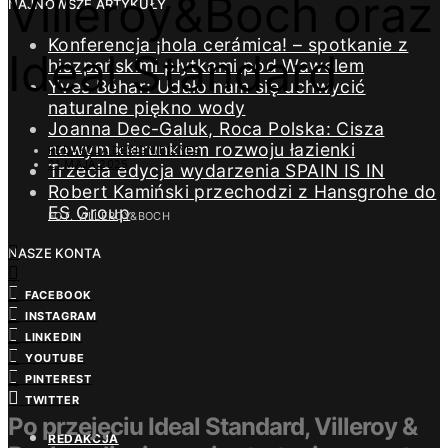
Villeroy&Boch oraz
NAJNOWSZE ARTYKUŁY
Konferencja ¡hola cerámica! – spotkanie z
Ideal Standard
hiszpańskimi płytkami pod Wawelem
Yves Béhar: Udało nam się uchwycić
naturalne piękno wody
Joanna Dec-Galuk, Roca Polska: Cisza
nowym kierunkiem rozwoju łazienki
REDAKCJA DESIGN/BIZNES
21 MAJA 2025
Trzecia edycja wydarzenia SPAIN IS IN
Robert Kamiński przechodzi z Hansgrohe do
ES Group
FOT. VILLEROY&BOCH
NASZE KONTA
FACEBOOK
INSTAGRAM
LINKEDIN
YOUTUBE
PINTEREST
TWITTER
Po przejęciu Ideal Standard, Villeroy &
REDAKCJA