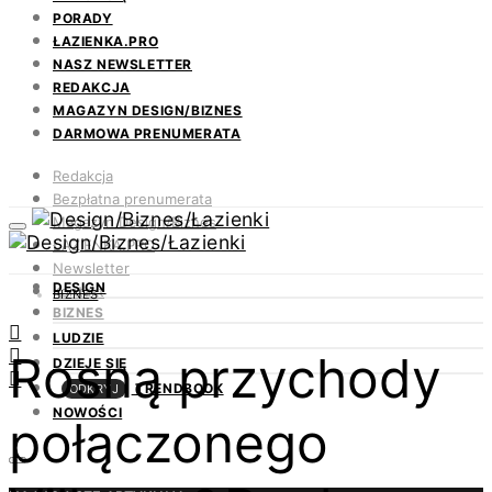
PORADY
ŁAZIENKA.PRO
NASZ NEWSLETTER
REDAKCJA
MAGAZYN DESIGN/BIZNES
DARMOWA PRENUMERATA
Redakcja
Bezpłatna prenumerata
Magazyn Design/Biznes
ŁAZIENKA.PRO
Newsletter
DESIGN
Kontakt
BIZNES
BIZNES
LUDZIE
Rosną przychody
DZIEJE SIĘ
TRENDBOOK
ODKRYJ
NOWOŚCI
połączonego