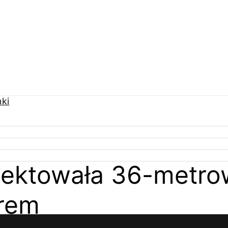
jektowała 36-metro
erem