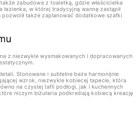
także zabudowa z toaletką, gdzie właścicielka
azienka, w której tradycyjną wannę zastąpił
en pozwolił także zaplanować dodatkowe szafki
zmu
 Znana z niezwykle wysmakowanych i dopracowanych
 estetycznym.
ali. Stonowane i subtelne beże harmonijnie
gającej wzrok, niezwykle kobiecej tapecie, która
ówno na czystej tafli podłogi, jak i kuchennych
które niczym biżuteria podkreślają kobiecą kreację