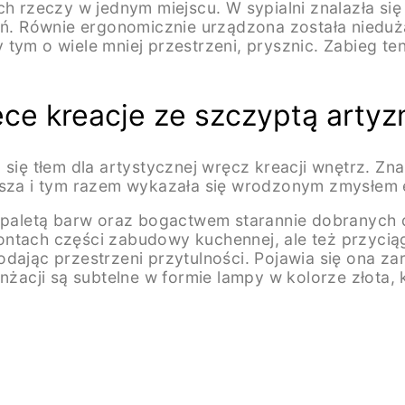
zeczy w jednym miejscu. W sypialni znalazła się 
 Równie ergonomicznie urządzona została nieduża ł
 tym o wiele mniej przestrzeni, prysznic. Zabieg t
ece kreacje ze szczyptą arty
a się tłem dla artystycznej wręcz kreacji wnętrz.
uksza i tym razem wykazała się wrodzonym zmysłem
letą barw oraz bogactwem starannie dobranych det
frontach części zabudowy kuchennej, ale też przycią
dając przestrzeni przytulności. Pojawia się ona zar
nżacji są subtelne w formie lampy w kolorze złota, 