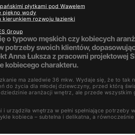
iszpańskimi płytkami pod Wawelem
e piękno wody
kierunkiem rozwoju łazienki
ES Group
się o typowo męskich czy kobiecych aranż
 potrzeby swoich klientów, dopasowując 
ekt Anna Łuksza z pracowni projektowej 
le kobiecego charakteru.
kanie ma zaledwie 36 mkw. Wydaje się, że to tak ni
eń do życia dla młodej dziewczyny, przed którą świ
 dziedzinie aranżacji wnętrz, ale przede wszystkim
 i urządziła wnętrza w pełni spełniające potrzeby 
kle kobieca – subtelna i delikatna, a równocześnie p