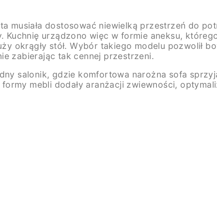
ta musiała dostosować niewielką przestrzeń do potr
 Kuchnię urządzono więc w formie aneksu, którego
eduży okrągły stół. Wybór takiego modelu pozwolił
e zabierając tak cennej przestrzeni.
odny salonik, gdzie komfortowa narożna sofa sprzy
formy mebli dodały aranżacji zwiewności, optymali