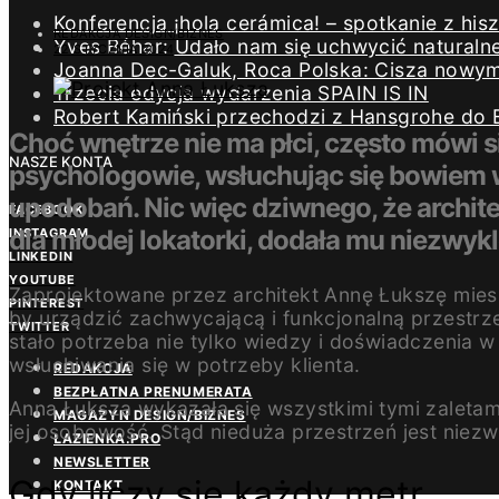
Konferencja ¡hola cerámica! – spotkanie z h
REDAKCJA DESIGN/BIZNES
Yves Béhar: Udało nam się uchwycić naturaln
22 STYCZNIA 2024
Joanna Dec-Galuk, Roca Polska: Cisza nowym 
Trzecia edycja wydarzenia SPAIN IS IN
Robert Kamiński przechodzi z Hansgrohe do 
Choć wnętrze nie ma płci, często mówi 
NASZE KONTA
psychologowie, wsłuchując się bowiem w
upodobań. Nic więc dziwnego, że archit
FACEBOOK
dla młodej lokatorki, dodała mu niezwyk
INSTAGRAM
LINKEDIN
YOUTUBE
Zaprojektowane przez architekt Annę Łukszę miesz
PINTEREST
by urządzić zachwycającą i funkcjonalną przestrz
TWITTER
stało potrzeba nie tylko wiedzy i doświadczenia w
wsłuchiwania się w potrzeby klienta.
REDAKCJA
BEZPŁATNA PRENUMERATA
Anna Łuksza wykazała się wszystkimi tymi zaletami
MAGAZYN DESIGN/BIZNES
jej osobowość. Stąd nieduża przestrzeń jest niezwy
ŁAZIENKA.PRO
NEWSLETTER
Gdy liczy się każdy metr…
KONTAKT