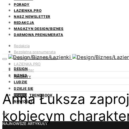
PORADY
ŁAZIENKA.PRO
NASZ NEWSLETTER
REDAKCJA
MAGAZYN DESIGN/BIZNES
DARMOWA PRENUMERATA
Redakcja
Bezpłatna prenumerata
Magazyn Design/Biznes
ŁAZIENKA.PRO
DESIGN
Newsletter
BIZNES
Kontakt
PROJEKTY
LUDZIE
DZIEJE SIĘ
Anna Łuksza zapro
TRENDBOOK
ODKRYJ
NOWOŚCI
kobiecym charakt
NAJNOWSZE ARTYKUŁY