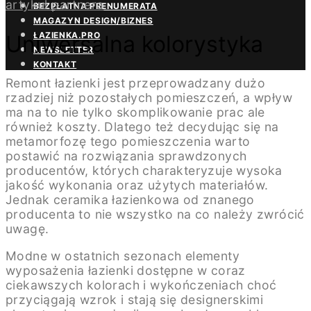
artykuł partnera
BEZPŁATNA PRENUMERATA
MAGAZYN DESIGN/BIZNES
ŁAZIENKA.PRO
Uniwersalna kolorystyka
NEWSLETTER
KONTAKT
Remont łazienki jest przeprowadzany dużo
rzadziej niż pozostałych pomieszczeń, a wpływ
ma na to nie tylko skomplikowanie prac ale
również koszty. Dlatego też decydując się na
metamorfozę tego pomieszczenia warto
postawić na rozwiązania sprawdzonych
producentów, których charakteryzuje wysoka
jakość wykonania oraz użytych materiałów.
Jednak ceramika łazienkowa od znanego
producenta to nie wszystko na co należy zwrócić
uwagę.
Modne w ostatnich sezonach elementy
wyposażenia łazienki dostępne w coraz
ciekawszych kolorach i wykończeniach choć
przyciągają wzrok i stają się designerskimi