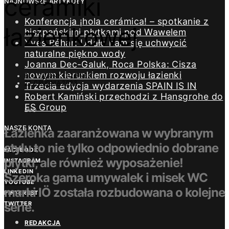
ceramiki
NAJNOWSZE ARTYKUŁY
Konferencja ¡hola cerámica! – spotkanie z
łazienkowej
hiszpańskimi płytkami pod Wawelem
Yves Béhar: Udało nam się uchwycić
naturalne piękno wody
Joanna Dec-Galuk, Roca Polska: Cisza
nowym kierunkiem rozwoju łazienki
BLU SALONY ŁAZIENEK
22 GRUDNIA 2023
Trzecia edycja wydarzenia SPAIN IS IN
Robert Kamiński przechodzi z Hansgrohe do
ES Group
EVO
NASZE KONTA
Łazienka zaaranżowana w wybranym
stylu to nie tylko odpowiednio dobrane
FACEBOOK
płytki, ale również wyposażenie!
INSTAGRAM
LINKEDIN
Szeroka gama umywalek i misek WC
YOUTUBE
marki IÖ została rozbudowana o kolejne
PINTEREST
TWITTER
serie.
REDAKCJA