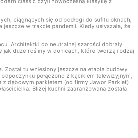
odern classic czyli nowoczesną klasykę z
ych, ciągnących się od podłogi do sufitu oknach,
a jeszcze w trakcie pandemii. Kiedy usłyszała, że
ńcu. Architektki do neutralnej szarości dobrały
 jak duże rośliny w donicach, które tworzą rodzaj
ie. Został tu wniesiony jeszcze na etapie budowy
o odpoczynku połączono z kącikiem telewizyjnym,
n z dębowym parkietem (od firmy Jawor Parkiet)
aścicielka. Bliżej kuchni zaaranżowana została