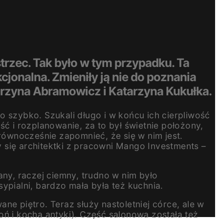
trzec. Tak było w tym przypadku. Ta
cjonalna. Zmieniły ją nie do poznania
arzyna Abramowicz i Katarzyna Kukułka.
 szybko. Szukali długo i w końcu ich cierpliwość
ć i rozplanowanie, za to był świetnie położony,
 równocześnie zapomnieć, że się w nim jest.
y się architektki z pracowni Mango Investments –
any, raczej ciemny, trudno w nim było
ypialni, bardzo mała była też kuchnia.
ne piętro. Teraz służy nastoletniej córce, ale w
oń i kocha antyki). Część salonowa została też