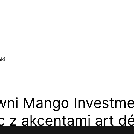
owni Mango Investme
c z akcentami art d