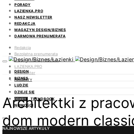
PORADY
ŁAZIENKA.PRO
NASZ NEWSLETTER
REDAKCJA
MAGAZYN DESIGN/BIZNES
DARMOWA PRENUMERATA
Redakcja
Bezpłatna prenumerata
Magazyn Design/Biznes
ŁAZIENKA.PRO
DESIGN
Newsletter
BIZNES
Kontakt
PROJEKTY
LUDZIE
DZIEJE SIĘ
Architektki z prac
TRENDBOOK
ODKRYJ
NOWOŚCI
dom modern classi
NAJNOWSZE ARTYKUŁY