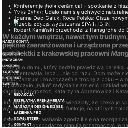
Konferencja ¡hola cerámica! – spotkanie z h
REDAKCJA DESIGN/BIZNES
Yves Béhar: Udało nam się uchwycić naturaln
18 LISTOPADA 2023
Joanna Dec-Galuk, Roca Polska: Cisza nowym 
Trzecia edycja wydarzenia SPAIN IS IN
Robert Kamiński przechodzi z Hansgrohe do 
W każdym wnętrzu, nawet tym trudnym, t
NASZE KONTA
pięknie zaaranżowana i urządzona przest
architektki z krakowskiej pracowni
Mang
FACEBOOK
INSTAGRAM
LINKEDIN
Marzyli o domu, który będzie prawdziwą perełką. A
YOUTUBE
zaprocentowała, lecz … nie od razu. Dom może nie 
PINTEREST
blisko centrum i równocześnie trochę z boku – w m
TWITTER
Wystarczyło „tylko” radyklanie zmienić rozkład wnę
Karolina Drogoszcz, Katarzyna Abramowicz i Kata
REDAKCJA
BEZPŁATNA PRENUMERATA
Już po pierwszej wizycie wiedziały, że czeka je s
MAGAZYN DESIGN/BIZNES
wygospodarować pewne funkcje, na których zależało
ŁAZIENKA.PRO
Inwestorzy bez wahania zgodzili się na reorganiza
NEWSLETTER
przyszłości gospodarze planują przeznaczyć je na
KONTAKT