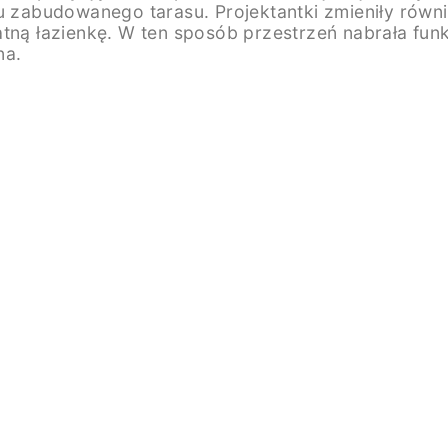
u zabudowanego tarasu. Projektantki zmieniły równie
atną łazienkę. W ten sposób przestrzeń nabrała fun
na.