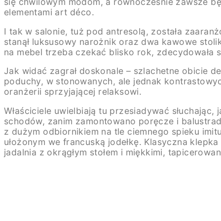
się chwilowym modom, a równocześnie zawsze będą
elementami art déco.
I tak w salonie, tuż pod antresolą, została zaar
stanął luksusowy narożnik oraz dwa kawowe stoliki
na mebel trzeba czekać blisko rok, zdecydowała s
Jak widać zagrał doskonale – szlachetne obicie del
poduchy, w stonowanych, ale jednak kontrastowych
oranżerii sprzyjającej relaksowi.
Właściciele uwielbiają tu przesiadywać słuchając, 
schodów, zanim zamontowano poręcze i balustrady
z dużym odbiornikiem na tle ciemnego spieku imit
ułożonym we francuską jodełkę. Klasyczna klepka 
jadalnia z okrągłym stołem i miękkimi, tapicerowan