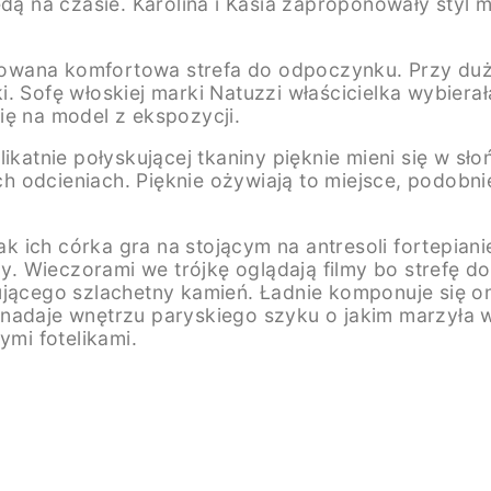
 na czasie. Karolina i Kasia zaproponowały styl m
anżowana komfortowa strefa do odpoczynku. Przy duż
. Sofę włoskiej marki Natuzzi właścicielka wybierał
ię na model z ekspozycji.
ikatnie połyskującej tkaniny pięknie mieni się w sło
 odcieniach. Pięknie ożywiają to miejsce, podobnie
jak ich córka gra na stojącym na antresoli fortepian
. Wieczorami we trójkę oglądają filmy bo strefę d
ującego szlachetny kamień. Ładnie komponuje się o
nadaje wnętrzu paryskiego szyku o jakim marzyła wł
ymi fotelikami.