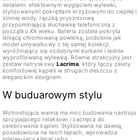
detalami: efektownym wygięciem wylewki,
stylizowanymi pokrętłami krzyżowymi do ciepłej i
zimnej wody, rączką prysznicową
przypominającą słuchawkę telefoniczną z
początku XX wieku. Bateria została pokryta
lśniącą chromowaną powłoką, podobnie jak
model umywalkowy z tej samej kolekcji,
wyróżniający się ozdobnymi kurkami i ładnie
wyprofilowaną wylewką. Równie atrakcyjny jest
zestaw natryskowy
Lacrima
, który łączy zalety
komfortowej kąpieli w strugach deszczu z
eleganckim designem.
W buduarowym stylu
Wolnostojąca wanna ma moc budowania nastroju
sprzyjającego relaksowi i zachęca do
celebrowania kąpieli. Stylizowana na dawną,
posadowiona na lwich łapach, wprowadza
interesujący klimat retro.