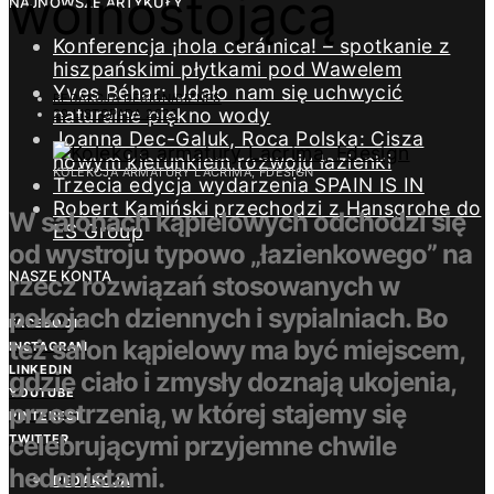
wolnostojącą
NAJNOWSZE ARTYKUŁY
Konferencja ¡hola cerámica! – spotkanie z
hiszpańskimi płytkami pod Wawelem
Yves Béhar: Udało nam się uchwycić
REDAKCJA DESIGN/BIZNES
naturalne piękno wody
29 LISTOPADA 2023
Joanna Dec-Galuk, Roca Polska: Cisza
nowym kierunkiem rozwoju łazienki
KOLEKCJA ARMATURY LACRIMA, FDESIGN
Trzecia edycja wydarzenia SPAIN IS IN
Robert Kamiński przechodzi z Hansgrohe do
W salonach kąpielowych odchodzi się
ES Group
od wystroju typowo „łazienkowego” na
NASZE KONTA
rzecz rozwiązań stosowanych w
pokojach dziennych i sypialniach. Bo
FACEBOOK
też salon kąpielowy ma być miejscem,
INSTAGRAM
LINKEDIN
gdzie ciało i zmysły doznają ukojenia,
YOUTUBE
przestrzenią, w której stajemy się
PINTEREST
celebrującymi przyjemne chwile
TWITTER
hedonistami.
REDAKCJA