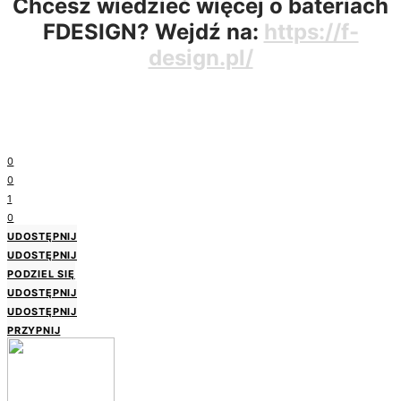
Chcesz wiedzieć więcej o bateriach
FDESIGN? Wejdź na:
https://f-
design.pl/
0
0
1
0
UDOSTĘPNIJ
UDOSTĘPNIJ
PODZIEL SIĘ
UDOSTĘPNIJ
UDOSTĘPNIJ
PRZYPNIJ