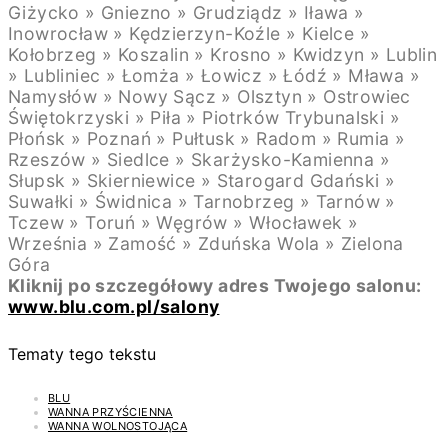
Giżycko » Gniezno » Grudziądz » Iława »
Inowrocław » Kędzierzyn-Koźle » Kielce »
Kołobrzeg » Koszalin » Krosno » Kwidzyn » Lublin
» Lubliniec » Łomża » Łowicz » Łódź » Mława »
Namysłów » Nowy Sącz » Olsztyn » Ostrowiec
Świętokrzyski » Piła » Piotrków Trybunalski »
Płońsk » Poznań » Pułtusk » Radom » Rumia »
Rzeszów » Siedlce » Skarżysko-Kamienna »
Słupsk » Skierniewice » Starogard Gdański »
Suwałki » Świdnica » Tarnobrzeg » Tarnów »
Tczew » Toruń » Węgrów » Włocławek »
Września » Zamość » Zduńska Wola » Zielona
Góra
Kliknij po szczegółowy adres Twojego salonu:
www.blu.com.pl/salony
Tematy tego tekstu
BLU
WANNA PRZYŚCIENNA
WANNA WOLNOSTOJĄCA