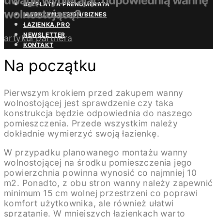
uwagę wybierając odpowiednią wannę
BEZPŁATNA PRENUMERATA
wolnostojącą?
MAGAZYN DESIGN/BIZNES
ŁAZIENKA.PRO
NEWSLETTER
artykuł partnera
KONTAKT
Na początku
Pierwszym krokiem przed zakupem wanny
wolnostojącej jest sprawdzenie czy taka
konstrukcja będzie odpowiednia do naszego
pomieszczenia. Przede wszystkim należy
dokładnie wymierzyć swoją łazienkę.
W przypadku planowanego montażu wanny
wolnostojącej na środku pomieszczenia jego
powierzchnia powinna wynosić co najmniej 10
m2. Ponadto, z obu stron wanny należy zapewnić
minimum 15 cm wolnej przestrzeni co poprawi
komfort użytkownika, ale również ułatwi
sprzątanie. W mniejszych łazienkach warto