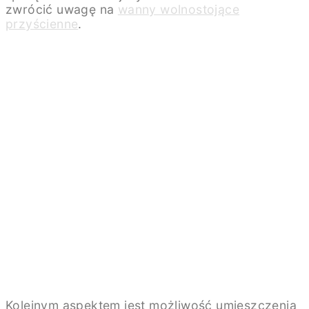
zwrócić uwagę na
wanny wolnostojące
przyścienne
.
Kolejnym aspektem jest możliwość umieszczenia