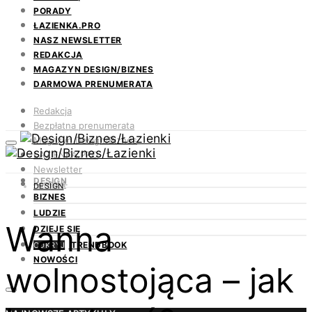
PORADY
ŁAZIENKA.PRO
NASZ NEWSLETTER
REDAKCJA
MAGAZYN DESIGN/BIZNES
DARMOWA PRENUMERATA
Redakcja
Bezpłatna prenumerata
Magazyn Design/Biznes
ŁAZIENKA.PRO
Newsletter
DESIGN
Kontakt
DESIGN
BIZNES
LUDZIE
Wanna
DZIEJE SIĘ
TRENDBOOK
ODKRYJ
NOWOŚCI
wolnostojąca – jak