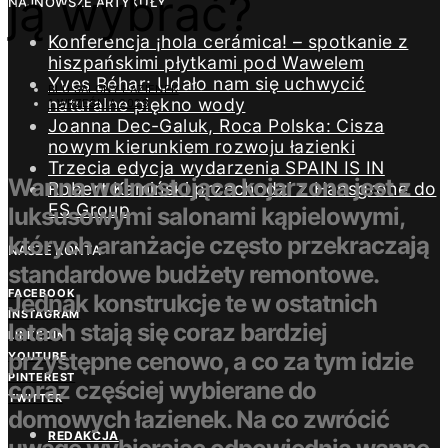
ją wybrać?
NAJNOWSZE ARTYKUŁY
Konferencja ¡hola cerámica! – spotkanie z
hiszpańskimi płytkami pod Wawelem
Yves Béhar: Udało nam się uchwycić
BLU SALONY ŁAZIENEK
naturalne piękno wody
1 WRZEŚNIA 2023
Joanna Dec-Galuk, Roca Polska: Cisza
nowym kierunkiem rozwoju łazienki
Trzecia edycja wydarzenia SPAIN IS IN
Wanna wolnostojąca kojarzona jest z
Robert Kamiński przechodzi z Hansgrohe do
ES Group
luksusowymi salonami kąpielowymi,
których aranżacje często przekraczają
NASZE KONTA
standardowe budżety remontowe.
FACEBOOK
Jednak konstrukcje te w ostatnich
INSTAGRAM
latach stają się coraz bardziej
LINKEDIN
przystępne cenowo, a co za tym idzie
YOUTUBE
PINTEREST
coraz częściej wybierane do
TWITTER
domowych łazienek. Na co zwrócić
REDAKCJA