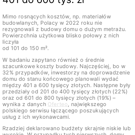
Mimo rosnących kosztów, np. materiałów
budowlanych, Polacy w 2022 roku nie
rezygnowali z budowy domu o dużym metrażu.
Powierzchnia użytkowa blisko połowy z nich
liczyła
od 101 do 150 m².
W badaniu zapytano również o średnie
szacunkowe koszty budowy. Najczęściej, bo w
32% przypadków, inwestorzy na doprowadzenie
domu do stanu końcowego planowali wydać
między 401 a 600 tysięcy złotych. Następne były
przedziały od 201 do 400 tysięcy złotych (22%)
oraz od 601 do 800 tysięcy złotych (19%) –
wynika z danych
Oferteo
, największego
polskiego serwisu łączącego poszukujących
usług z ich wykonawcami.
Rzadziej deklarowano budżety skrajnie niskie lub
wysokie. W przypadku tych pierwszych, domy