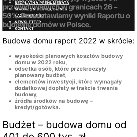
BEZPŁATNA PRENUMERATA
przewidywanych w granicach 26 –
MAGAZYN DESIGN/BIZNES
50%. Przedstawiamy wyniki Raportu o
ŁAZIENKA.PRO
NEWSLETTER
budowie domów w Polsce.
KONTAKT
Budowa domu raport 2022 w skrócie:
wysokości planowych kosztów budowy
domu w 2022 roku,
odsetka osób, które przekroczyły
planowany budżet,
elementów inwestycji, które wymagały
dodatkowej dopłaty w trakcie trwania
budowy,
źródła środków na budowę –
kredyt/gotówka.
Budżet – budowa domu od
401 do 600 tys. zł