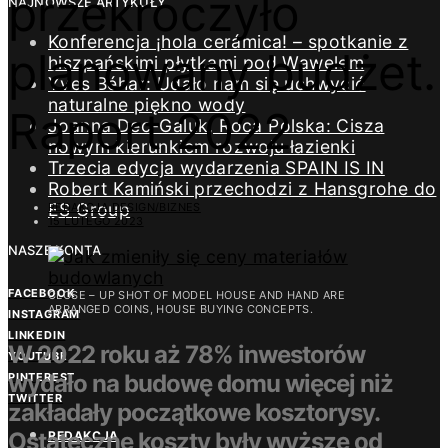
przekroczyło
NAJNOWSZE ARTYKUŁY
Konferencja ¡hola cerámica! – spotkanie z
planowany budżet.
hiszpańskimi płytkami pod Wawelem
Yves Béhar: Udało nam się uchwycić
naturalne piękno wody
Raport 2022
Joanna Dec-Galuk, Roca Polska: Cisza
nowym kierunkiem rozwoju łazienki
Trzecia edycja wydarzenia SPAIN IS IN
Robert Kamiński przechodzi z Hansgrohe do
ES Group
REDAKCJA DESIGN/BIZNES
15 LUTEGO 2023
NASZE KONTA
FACEBOOK
CLOSE – UP SHOT OF MODEL HOUSE AND HAND ARE
ARRANGED COINS, HOUSE BUYING CONCEPTS.
INSTAGRAM
LINKEDIN
W 2022 roku aż 78% inwestorów
YOUTUBE
wydało na budowę domu więcej niż
PINTEREST
TWITTER
zakładały początkowe kosztorysy.
Ostateczne koszty były wyższe od
REDAKCJA