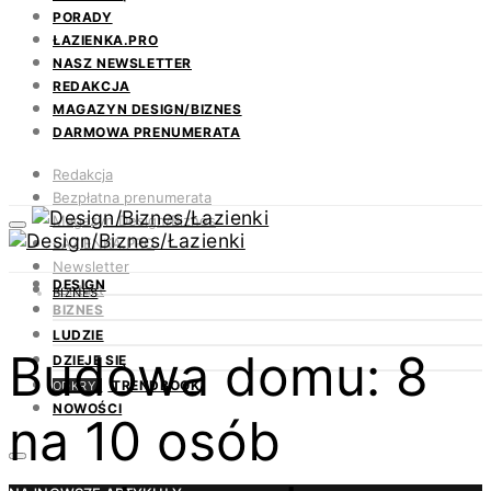
PORADY
ŁAZIENKA.PRO
NASZ NEWSLETTER
REDAKCJA
MAGAZYN DESIGN/BIZNES
DARMOWA PRENUMERATA
Redakcja
Bezpłatna prenumerata
Magazyn Design/Biznes
ŁAZIENKA.PRO
Newsletter
DESIGN
Kontakt
BIZNES
BIZNES
LUDZIE
Budowa domu: 8
DZIEJE SIĘ
TRENDBOOK
ODKRYJ
NOWOŚCI
na 10 osób