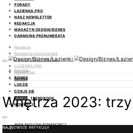
PORADY
ŁAZIENKA.PRO
NASZ NEWSLETTER
REDAKCJA
MAGAZYN DESIGN/BIZNES
DARMOWA PRENUMERATA
Redakcja
Bezpłatna prenumerata
Magazyn Design/Biznes
ŁAZIENKA.PRO
DESIGN
Newsletter
BIZNES
Kontakt
DESIGN
LUDZIE
DZIEJE SIĘ
Wnętrza 2023: trzy
TRENDBOOK
ODKRYJ
NOWOŚCI
ANNA RADUCHA-ROMANOWICZ
NAJNOWSZE ARTYKUŁY
30 GRUDNIA 2022