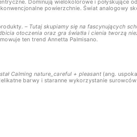
ntryczne. Dominują wielokolorowe i połyskujące odc
niekonwencjonalne powierzchnie. Świat analogowy sk
produkty. –
Tutaj skupiamy się na fascynujących sc
bicia otoczenia oraz gra światła i cienia tworzą n
mowuje ten trend Annetta Palmisano.
tał Calming nature_careful + pleasant
(ang. uspokaj
, delikatne barwy i staranne wykorzystanie surowców