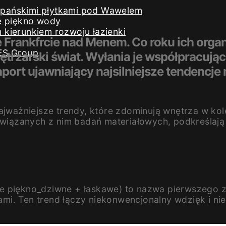
iszpańskimi płytkami pod Wawelem
e piękno wody
kierunkiem rozwoju łazienki
e Frankfrcie nad Menem. Co roku ich organ
ES Group
ętrzarski świat. Wyłania je współpracując
port ujawniający najsilniejsze tendencje
najważniejsze trendy, które zdominują wnętrza w ko
iązanych z nim badań materiałowych, podkreślają 
e piękno_dziwne + łaskawe) to nazwa pierwszego z
mi. Ten trend łączy niekonwencjonalny wdzięk i ni