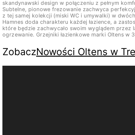
skandynawski design w połączeniu z pełnym komfo
Subtelne, pionowe frezowanie zachwyca perfekcyjn
z tej samej kolekcji (miski WC i umywalki) w dwóc
Hamnes doda charakteru każdej łazience, a zasto
które będzie zachwycało swoim wyglądem przez lat
ogrzewanie. Grzejniki łazienkowe marki Oltens w 3
Zobacz
Nowości Oltens w Tr