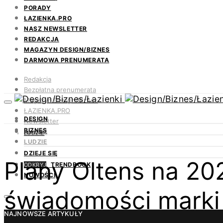
PORADY
ŁAZIENKA.PRO
NASZ NEWSLETTER
REDAKCJA
MAGAZYN DESIGN/BIZNES
DARMOWA PRENUMERATA
Redakcja
Bezpłatna prenumerata
Magazyn Design/Biznes
ŁAZIENKA.PRO
DESIGN
Newsletter
BIZNES
Kontakt
LUDZIE
LUDZIE
DZIEJE SIĘ
Plany Oltens na 202
TRENDBOOK
ODKRYJ
NOWOŚCI
świadomości marki
NAJNOWSZE ARTYKUŁY