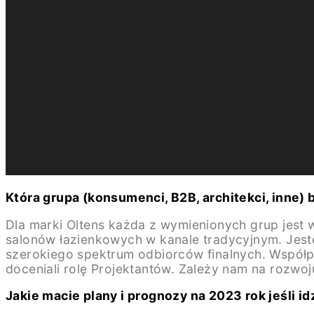
Która grupa (konsumenci, B2B, architekci, inne)
Dla marki Oltens każda z wymienionych grup jest 
salonów łazienkowych w kanale tradycyjnym. Jeste
szerokiego spektrum odbiorców finalnych. Współpra
doceniali rolę Projektantów. Zależy nam na rozwoj
Jakie macie plany i prognozy na 2023 rok jeśli id