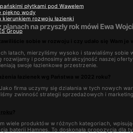
iszpańskimi płytkami pod Wawelem
e piękno wody
kierunkiem rozwoju łazienki
z planach na przyszły rok mówi Ewa Wojc
ES Group
stawiliście sobie w rozwoju i czy udało się Wam je
h latach, mierzyliśmy wysoko i stawialiśmy sobie 
ę rozwijamy i podnosimy atrakcyjność naszej ofert
ieniają swoje łazienkowe przestrzenie.
ażenia łazienek wg Państwa w 2022 roku?
 Jako firma uczymy się działania w tych nowych wa
liśmy zwinność strategii sprzedażowych i marketi
 roku
?
m wiele produktów w różnych kategoriach, wpisują
kcja baterii Hamnes. To doskonała propozycja dla t