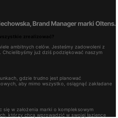
iechowska, Brand Manager marki Oltens.
 wszystkie zrealizować?
wiele ambitnych celów. Jesteśmy zadowoleni z
y. Chcielibyśmy już dziś podziękować naszym
runkach, gdzie trudno jest planować
ngowych, aby mimo wszystko, osiągnąć zakładane
c się w założenia marki o kompleksowym
ych, którzy chcą wprowadzić w swojej łazience