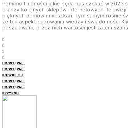
Pomimo trudności jakie będą nas czekać w 2023 s
branży kolejnych sklepów internetowych, telewizji
pięknych domów i mieszkań. Tym samym rośnie świa
że ten aspekt budowania wiedzy i świadomości Kl
poszukiwane przez nich wartości jest zatem szansą
0
0
1
0
UDOSTĘPNIJ
UDOSTĘPNIJ
PODZIEL SIĘ
UDOSTĘPNIJ
UDOSTĘPNIJ
PRZYPNIJ