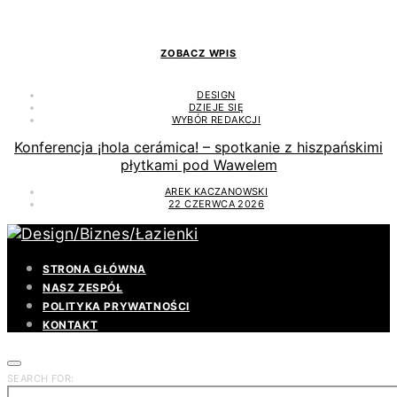
ZOBACZ WPIS
DESIGN
DZIEJE SIĘ
WYBÓR REDAKCJI
Konferencja ¡hola cerámica! – spotkanie z hiszpańskimi
płytkami pod Wawelem
AREK KACZANOWSKI
22 CZERWCA 2026
STRONA GŁÓWNA
NASZ ZESPÓŁ
POLITYKA PRYWATNOŚCI
KONTAKT
SEARCH FOR: