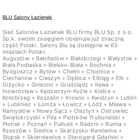
BLU Salony Łazienek
Sieć Salonów Łazienek BLU firmy BLU Sp. z o.o.
Sp.k. swoim zasięgiem obejmuje już znaczną
część Polski. Salony Blu są dostępne w 63
miastach Polski:
Augustów » Bełchatów » Białobrzegi » Białystok »
Biała Podlaska » Bielsko-Biała » Bochnia »
Bydgoszcz » Bytów » Chełm » Chojnice »
Ciechanów » Cieszyn » Dębica » Elbląg » Ełk »
Giżycko » Gniezno » Grudziądz » Iława »
Inowrocław » Kędzierzyn-Koźle » Kielce »
Kołobrzeg » Koszalin » Krosno » Kwidzyn » Lublin
» Lubliniec » Łomża » Łowicz » Łódź » Mława »
Namysłów » Nowy Sącz » Olsztyn » Ostrowiec
Świętokrzyski » Piła » Piotrków Trybunalski »
Płońsk » Poznań » Pułtusk » Radom » Rumia »
Rzeszów » Siedlce » Skarżysko-Kamienna »
Słupsk » Skierniewice » Starogard Gdański »