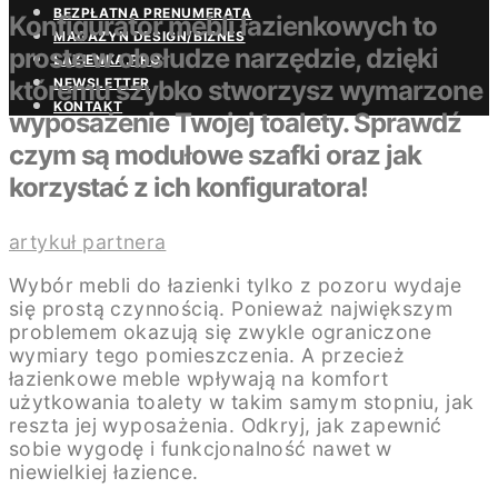
BEZPŁATNA PRENUMERATA
Konfigurator mebli łazienkowych to
MAGAZYN DESIGN/BIZNES
proste w obsłudze narzędzie, dzięki
ŁAZIENKA.PRO
któremu szybko stworzysz wymarzone
NEWSLETTER
KONTAKT
wyposażenie Twojej toalety. Sprawdź
czym są modułowe szafki oraz jak
korzystać z ich konfiguratora!
artykuł partnera
Wybór mebli do łazienki tylko z pozoru wydaje
się prostą czynnością. Ponieważ największym
problemem okazują się zwykle ograniczone
wymiary tego pomieszczenia. A przecież
łazienkowe meble wpływają na komfort
użytkowania toalety w takim samym stopniu, jak
reszta jej wyposażenia. Odkryj, jak zapewnić
sobie wygodę i funkcjonalność nawet w
niewielkiej łazience.