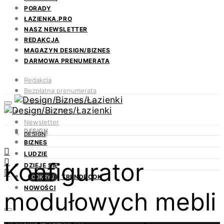
PORADY
ŁAZIENKA.PRO
NASZ NEWSLETTER
REDAKCJA
MAGAZYN DESIGN/BIZNES
DARMOWA PRENUMERATA
Redakcja
Bezpłatna prenumerata
Magazyn Design/Biznes
ŁAZIENKA.PRO
Newsletter
DESIGN
Kontakt
DESIGN
BIZNES
LUDZIE
Konfigurator
DZIEJE SIĘ
TRENDBOOK
ODKRYJ
NOWOŚCI
modułowych mebli