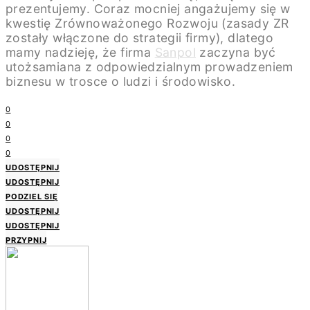
prezentujemy. Coraz mocniej angażujemy się w
kwestię Zrównoważonego Rozwoju (zasady ZR
zostały włączone do strategii firmy), dlatego
mamy nadzieję, że firma
Sanpol
zaczyna być
utożsamiana z odpowiedzialnym prowadzeniem
biznesu w trosce o ludzi i środowisko.
0
0
0
0
UDOSTĘPNIJ
UDOSTĘPNIJ
PODZIEL SIĘ
UDOSTĘPNIJ
UDOSTĘPNIJ
PRZYPNIJ