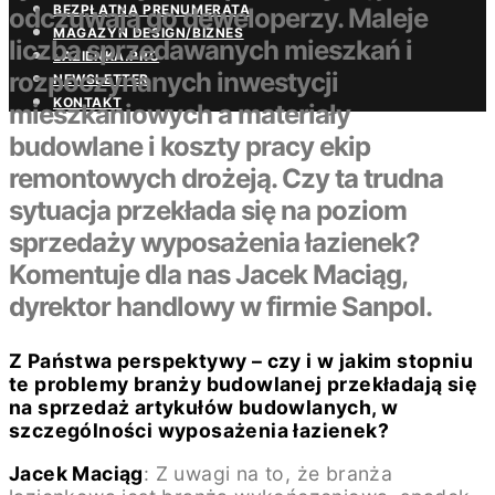
BEZPŁATNA PRENUMERATA
odczuwają go deweloperzy. Maleje
MAGAZYN DESIGN/BIZNES
liczba sprzedawanych mieszkań i
ŁAZIENKA.PRO
rozpoczynanych inwestycji
NEWSLETTER
KONTAKT
mieszkaniowych a materiały
budowlane i koszty pracy ekip
remontowych drożeją. Czy ta trudna
sytuacja przekłada się na poziom
sprzedaży wyposażenia łazienek?
Komentuje dla nas Jacek Maciąg,
dyrektor handlowy w firmie Sanpol.
Z Państwa perspektywy – czy i w jakim stopniu
te problemy branży budowlanej przekładają się
na sprzedaż artykułów budowlanych, w
szczególności wyposażenia łazienek?
Jacek Maciąg
: Z uwagi na to, że branża