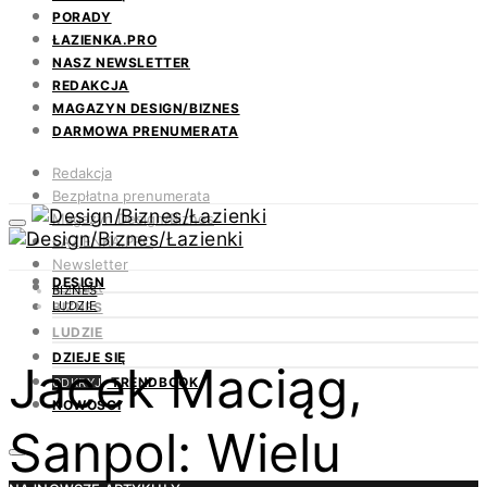
PORADY
ŁAZIENKA.PRO
NASZ NEWSLETTER
REDAKCJA
MAGAZYN DESIGN/BIZNES
DARMOWA PRENUMERATA
Redakcja
Bezpłatna prenumerata
Magazyn Design/Biznes
ŁAZIENKA.PRO
Newsletter
DESIGN
Kontakt
BIZNES
LUDZIE
BIZNES
LUDZIE
DZIEJE SIĘ
Jacek Maciąg,
TRENDBOOK
ODKRYJ
NOWOŚCI
Sanpol: Wielu