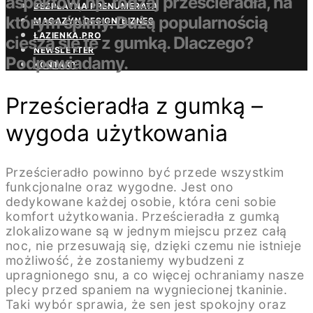
aspektów, np. rodzaj prześcieradła, na
BEZPŁATNA PRENUMERATA
którym śpimy. Dużą popularnością
MAGAZYN DESIGN/BIZNES
ŁAZIENKA.PRO
cieszą się te z gumką. Dlaczego?
NEWSLETTER
Podpowiadamy.
KONTAKT
Prześcieradła z gumką –
wygoda użytkowania
Prześcieradło powinno być przede wszystkim
funkcjonalne oraz wygodne. Jest ono
dedykowane każdej osobie, która ceni sobie
komfort użytkowania. Prześcieradła z gumką
zlokalizowane są w jednym miejscu przez całą
noc, nie przesuwają się, dzięki czemu nie istnieje
możliwość, że zostaniemy wybudzeni z
upragnionego snu, a co więcej ochraniamy nasze
plecy przed spaniem na wygniecionej tkaninie.
Taki wybór sprawia, że sen jest spokojny oraz