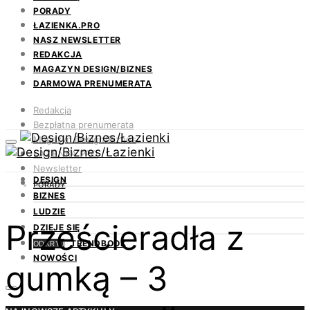
PORADY
ŁAZIENKA.PRO
NASZ NEWSLETTER
REDAKCJA
MAGAZYN DESIGN/BIZNES
DARMOWA PRENUMERATA
Redakcja
Bezpłatna prenumerata
Magazyn Design/Biznes
ŁAZIENKA.PRO
Newsletter
DESIGN
Kontakt
PORADY
BIZNES
LUDZIE
Prześcieradła z
DZIEJE SIĘ
TRENDBOOK
ODKRYJ
NOWOŚCI
gumką – 3