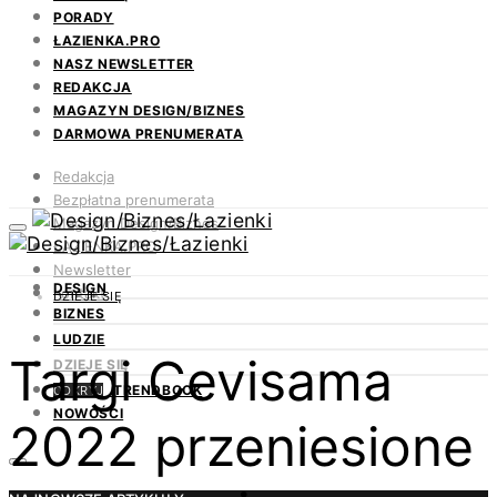
PORADY
ŁAZIENKA.PRO
NASZ NEWSLETTER
REDAKCJA
MAGAZYN DESIGN/BIZNES
DARMOWA PRENUMERATA
Redakcja
Bezpłatna prenumerata
Magazyn Design/Biznes
ŁAZIENKA.PRO
Newsletter
DESIGN
Kontakt
DZIEJE SIĘ
BIZNES
LUDZIE
Targi Cevisama
DZIEJE SIĘ
TRENDBOOK
ODKRYJ
NOWOŚCI
2022 przeniesione