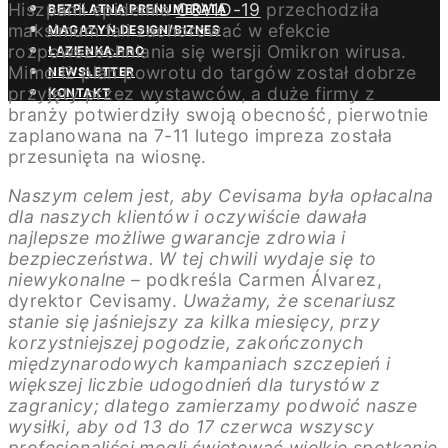
Hiszpanii epidemia
COVID-19
przechodziła
BEZPŁATNA PRENUMERATA
maksimum fali zachorować w efekcie
MAGAZYN DESIGN/BIZNES
rozpowszechniania się wersji Omikron wirusa.
ŁAZIENKA.PRO
Mimo iż plan powrotu do targów został dobrze
NEWSLETTER
przyjęty przez wystawców, a duże firmy z
KONTAKT
branży potwierdziły swoją obecność, pierwotnie
zaplanowana na 7-11 lutego impreza została
przesunięta na wiosnę.
Naszym celem jest, aby Cevisama była opłacalna
dla naszych klientów i oczywiście dawała
najlepsze możliwe gwarancje zdrowia i
bezpieczeństwa. W tej chwili wydaje się to
niewykonalne
– podkreśla Carmen Álvarez,
dyrektor Cevisamy.
Uważamy, że scenariusz
stanie się jaśniejszy za kilka miesięcy, przy
korzystniejszej pogodzie, zakończonych
międzynarodowych kampaniach szczepień i
większej liczbie udogodnień dla turystów z
zagranicy; dlatego zamierzamy podwoić nasze
wysiłki, aby od 13 do 17 czerwca wszyscy
profesjonaliści mogli świętować wielkie spotkanie