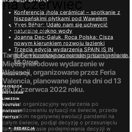
na czerwiec
NAJNOWSZE ARTYKUŁY
Konferencja ¡hola cerámica! – spotkanie z
hiszpańskimi płytkami pod Wawelem
Yves Béhar: Udało nam się uchwycić
AREK KACZANOWSKI
naturalne piękno wody
24 STYCZNIA 2022
Joanna Dec-Galuk, Roca Polska: Cisza
nowym kierunkiem rozwoju łazienki
Trzecia edycja wydarzenia SPAIN IS IN
Targi Cevisama ponownie przeniesione.
Robert Kamiński przechodzi z Hansgrohe do
ES Group
Międzynarodowe wydarzenie w
Walencji, organizowane przez Feria
NASZE KONTA
Valencia, planowane jest na dni od 13
FACEBOOK
do 17 czerwca 2022 roku.
INSTAGRAM
LINKEDIN
Komitet organizacyjny wydarzenia po
YOUTUBE
przeanalizowaniu sytuacji na świecie, przede
PINTEREST
wszystkim negatywnej ewolucji pandemii na
TWITTER
całym świecie, podjął decyzję o przesunięciu
targów. W czasie podejmowania decyzji w
REDAKCJA