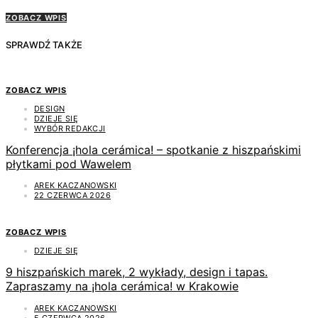
ZOBACZ WPIS
SPRAWDŹ TAKŻE
ZOBACZ WPIS
DESIGN
DZIEJE SIĘ
WYBÓR REDAKCJI
Konferencja ¡hola cerámica! – spotkanie z hiszpańskimi
płytkami pod Wawelem
AREK KACZANOWSKI
22 CZERWCA 2026
ZOBACZ WPIS
DZIEJE SIĘ
9 hiszpańskich marek, 2 wykłady, design i tapas.
Zapraszamy na ¡hola cerámica! w Krakowie
AREK KACZANOWSKI
5 CZERWCA 2026