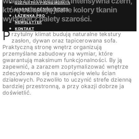
wnętrza zbudowała intensywna czerń,
BEZPŁATNA PRENUMERATA
którą ocieplają jasne kolory tkanin
MAGAZYN DESIGN/BIZNES
ŁAZIENKA.PRO
wybrane z palety szarości.
NEWSLETTER
KONTAKT
P
rzytulny klimat budują naturalne tekstury
zasłon, dywan oraz tapicerowana sofa.
Praktyczną stronę wnętrz organizują
przemyślane zabudowy na wymiar, które
gwarantują maksimum funkcjonalności. By ją
zapewnić, a zarazem zoptymalizować wnętrze
zdecydowano się na usunięcie wielu ścian
działowych. Pozwoliło to uczynić strefe dzienną
bardziej przestronną, a przy okazji dobrze ja
doświetlić.