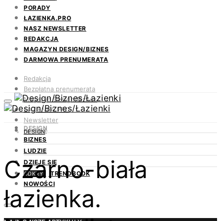
PORADY
ŁAZIENKA.PRO
NASZ NEWSLETTER
REDAKCJA
MAGAZYN DESIGN/BIZNES
DARMOWA PRENUMERATA
Redakcja
Bezpłatna prenumerata
Magazyn Design/Biznes
ŁAZIENKA.PRO
Newsletter
DESIGN
Kontakt
DESIGN
BIZNES
LUDZIE
Czarno-biała
DZIEJE SIĘ
TRENDBOOK
ODKRYJ
NOWOŚCI
łazienka.