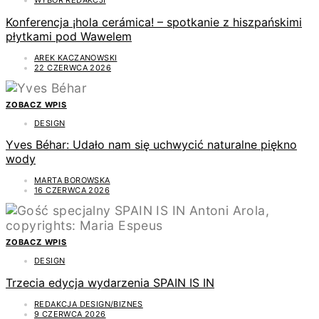
WYBÓR REDAKCJI
Konferencja ¡hola cerámica! – spotkanie z hiszpańskimi
płytkami pod Wawelem
AREK KACZANOWSKI
22 CZERWCA 2026
ZOBACZ WPIS
DESIGN
Yves Béhar: Udało nam się uchwycić naturalne piękno
wody
MARTA BOROWSKA
16 CZERWCA 2026
ZOBACZ WPIS
DESIGN
Trzecia edycja wydarzenia SPAIN IS IN
REDAKCJA DESIGN/BIZNES
9 CZERWCA 2026