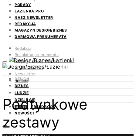
PORADY
ŁAZIENKA.PRO
NASZ NEWSLETTER
REDAKCJA
MAGAZYN DESIGN/BIZNES
DARMOWA PRENUMERATA
Redakcja
Bezpłatna prenumerata
Magazyn Design/Biznes
ŁAZIENKA.PRO
Newsletter
DESIGN
Kontakt
DESIGN
BIZNES
LUDZIE
Podtynkowe
DZIEJE SIĘ
TRENDBOOK
ODKRYJ
NOWOŚCI
zestawy