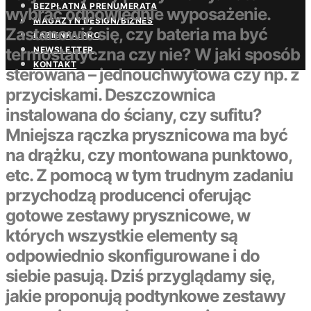
BEZPŁATNA PRENUMERATA
wybrać odpowiednie wyposażenie.
MAGAZYN DESIGN/BIZNES
Zastanowić się, czy bateria ma być
ŁAZIENKA.PRO
NEWSLETTER
termostatyczna czy nie? W jaki sposób
KONTAKT
sterowana – jednouchwytowa czy np. z
przyciskami. Deszczownica
instalowana do ściany, czy sufitu?
Mniejsza rączka prysznicowa ma być
na drążku, czy montowana punktowo,
etc. Z pomocą w tym trudnym zadaniu
przychodzą producenci oferując
gotowe zestawy prysznicowe, w
których wszystkie elementy są
odpowiednio skonfigurowane i do
siebie pasują. Dziś przyglądamy się,
jakie proponują podtynkowe zestawy