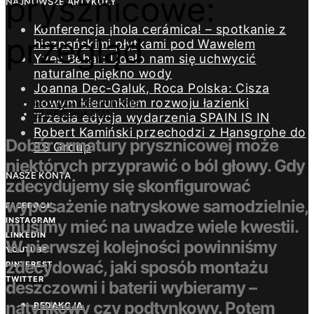
prysznicowe:
NAJNOWSZE ARTYKUŁY
Konferencja ¡hola cerámica! – spotkanie z
przegląd
hiszpańskimi płytkami pod Wawelem
Yves Béhar: Udało nam się uchwycić
naturalne piękno wody
Joanna Dec-Galuk, Roca Polska: Cisza
nowym kierunkiem rozwoju łazienki
REDAKCJA DESIGN/BIZNES
30 WRZEŚNIA 2021
Trzecia edycja wydarzenia SPAIN IS IN
Robert Kamiński przechodzi z Hansgrohe do
Dobór armatury prysznicowej może
ES Group
niektórych przyprawić o ból głowy. Gdy
NASZE KONTA
zdecydujemy się skonfigurować
wyposażenie natryskowe samodzielnie,
FACEBOOK
INSTAGRAM
musimy mieć na uwadze wiele kwestii.
LINKEDIN
W pierwszej kolejności powinniśmy
YOUTUBE
zdecydować, jaki sposób montażu
PINTEREST
TWITTER
deszczowni i baterii wybieramy –
natynkowy czy podtynkowy. Potem
REDAKCJA