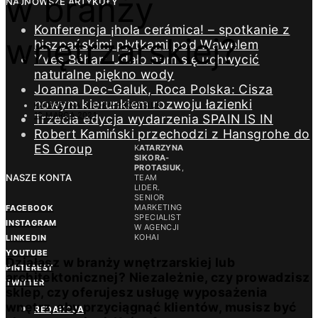
w branży
NAJNOWSZE ARTYKUŁY
Konferencja ¡hola cerámica! – spotkanie z
wnętrzarskiej?
hiszpańskimi płytkami pod Wawelem
Yves Béhar: Udało nam się uchwycić
naturalne piękno wody
Joanna Dec-Galuk, Roca Polska: Cisza
nowym kierunkiem rozwoju łazienki
KATARZYNA SIKORA-PROTASIUK
18 MARCA 2021
Trzecia edycja wydarzenia SPAIN IS IN
Robert Kamiński przechodzi z Hansgrohe do
ES Group
K
ATARZYNA
SIKORA-
PROTASIUK
,
NASZE KONTA
TEAM
LIDER.
SENIOR
MARKETING
FACEBOOK
SPECIALIST
INSTAGRAM
W AGENCJI
KOHAI
LINKEDIN
YOUTUBE
Działasz w branży wnętrzarskiej lub
PINTEREST
architektonicznej? Niezależnie, czy prowadzisz
TWITTER
sklep, czy oferujesz usługę wyposażenia
wnętrz, aby przyciągnąć klientów, musisz być
REDAKCJA