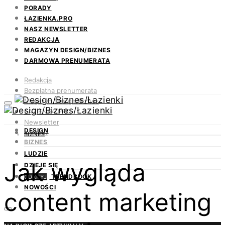
PORADY
ŁAZIENKA.PRO
NASZ NEWSLETTER
REDAKCJA
MAGAZYN DESIGN/BIZNES
DARMOWA PRENUMERATA
Redakcja
Bezpłatna prenumerata
Magazyn Design/Biznes
ŁAZIENKA.PRO
Newsletter
DESIGN
Kontakt
BIZNES
BIZNES
LUDZIE
Jak wygląda
DZIEJE SIĘ
TRENDBOOK
ODKRYJ
NOWOŚCI
content marketing