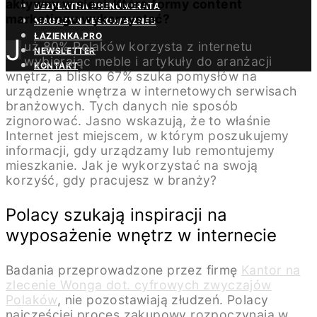
aktywny w sieci. Które formy content
BEZPŁATNA PRENUMERATA
marketingu wykorzystać?
MAGAZYN DESIGN/BIZNES
ŁAZIENKA.PRO
J
uż 80% Polaków korzysta z internetu
NEWSLETTER
wybierając meble i artykuły do aranżacji
KONTAKT
wnętrz, a blisko 67% szuka pomysłów na
urządzenie wnętrza w internetowych serwisach
branżowych. Tych danych nie sposób
zignorować. Jasno wskazują, że to właśnie
Internet jest miejscem, w którym poszukujemy
informacji, gdy urządzamy lub remontujemy
mieszkanie. Jak je wykorzystać na swoją
korzyść, gdy pracujesz w branży?
Polacy szukają inspiracji na
wyposażenie wnętrz w internecie
Badania przeprowadzone przez firmę
Kantor na
zlecenie Wonga dot. cyfrowych zwyczajów
Polaków
, nie pozostawiają złudzeń. Polacy
najczęściej proces zakupowy rozpoczynają w