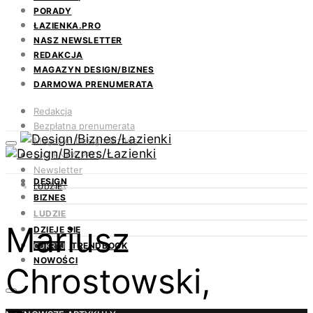
PORADY
ŁAZIENKA.PRO
NASZ NEWSLETTER
REDAKCJA
MAGAZYN DESIGN/BIZNES
DARMOWA PRENUMERATA
Redakcja
Bezpłatna prenumerata
Magazyn Design/Biznes
ŁAZIENKA.PRO
Newsletter
DESIGN
Kontakt
LUDZIE
BIZNES
LUDZIE
Mariusz
DZIEJE SIĘ
TRENDBOOK
ODKRYJ
NOWOŚCI
Chrostowski,