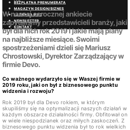
COF
BEZPŁATNA PRENUMERATA
MAGAZYN DESIGN/BIZNES
W naszej corocznej ankiecie
ŁAZIENKA.PRO
zapytaliśmy przedstawicieli branży, jaki
NEWSLETTER
KONTAKT
był dla nich rok 2019 i jakie mają plany
na najbliższe miesiące. Swoimi
spostrzeżeniami dzieli się Mariusz
Chrostowski, Dyrektor Zarządzający w
firmie Devo.
Co ważnego wydarzyło się w Waszej firmie w
2019 roku, jaki on był z biznesowego punktu
widzenia i rozwoju?
Rok 2019 był dla Devo rokiem, w którym
skupiliśmy się na optymalizacji naszych działań w
każdym obszarze działalności firmy. Obfitował on
w wiele niespodzianek oraz miłych zaskoczeń. Z
biznesowego punktu widzenia był to rok wielkich