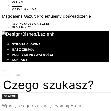
DESIGN
LUDZIE
WYBÓR REDAKCJI
Magdalena Gazur: Projektujemy doświadczenie
REDAKCJA DESIGN/BIZNES
18 MAJA 2026
STRONA GŁÓWNA
NASZ ZESPÓŁ
POLITYKA PRYWATNOŚCI
KONTAKT
SEARCH FOR:
SEARCH
Wpisz, czego szukasz, i wciśnij Enter.