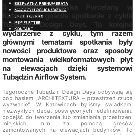
BEZPŁATNA PRENUMERATA
5 czerwca Fabryka Porcelany w
MAGAZYN DESIGN/BIZNES
Katowicach gościła spotkanie z cyklu
ŁAZIENKA.PRO
Tubądzin Design Days. To kolejne
NEWSLETTER
KONTAKT
wydarzenie z cyklu, tym razem
głównymi tematami spotkania były
nowości produktowe oraz sposoby
montowania wielkoformatowych płyt
na elewacjach dzięki systemowi
Tubądzin Airflow System.
Tegoroczne Tubądzin Design Days odbywają się
pod hasłem „ARCHITEXTURA – przestrzeń rzuca
wyzwanie”. W Katowicach byliśmy świadkami
niezwykłych debat poświęconych redefiniowaniu
podejść do tworzenia lub zmieniania przestrzeni
miejskich, m.in. za pomocą gresów
zamontowanych na elewacjach budynków. To