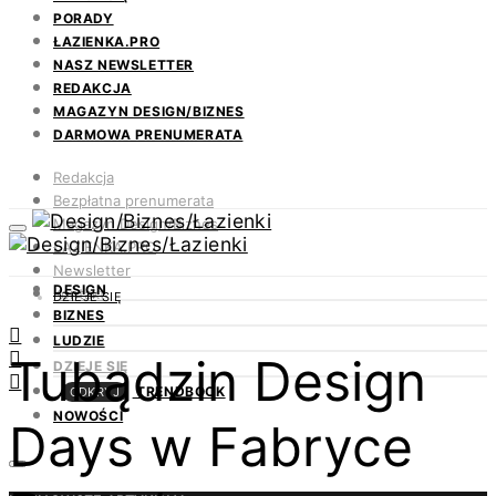
PORADY
ŁAZIENKA.PRO
NASZ NEWSLETTER
REDAKCJA
MAGAZYN DESIGN/BIZNES
DARMOWA PRENUMERATA
Redakcja
Bezpłatna prenumerata
Magazyn Design/Biznes
ŁAZIENKA.PRO
Newsletter
DESIGN
Kontakt
DZIEJE SIĘ
BIZNES
LUDZIE
Tubądzin Design
DZIEJE SIĘ
TRENDBOOK
ODKRYJ
NOWOŚCI
Days w Fabryce