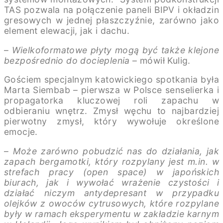
TAS pozwala na połączenie paneli BIPV i okładzin
gresowych w jednej płaszczyźnie, zarówno jako
element elewacji, jak i dachu.
–
Wielkoformatowe płyty mogą być także klejone
bezpośrednio do docieplenia
– mówił Kulig.
Gościem specjalnym katowickiego spotkania była
Marta Siembab – pierwsza w Polsce senselierka i
propagatorka kluczowej roli zapachu w
odbieraniu wnętrz. Zmysł węchu to najbardziej
pierwotny zmysł, który wywołuje określone
emocje.
–
Może zarówno pobudzić nas do działania, jak
zapach bergamotki, który rozpylany jest m.in. w
strefach pracy (open space) w japońskich
biurach, jak i wywołać wrażenie czystości i
działać niczym antydepresant w przypadku
olejków z owoców cytrusowych, które rozpylane
były w ramach eksperymentu w zakładzie karnym