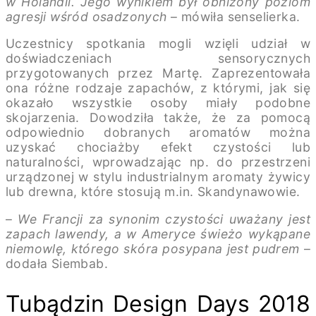
w Holandii. Jego wynikiem był obniżony poziom
agresji wśród osadzonych
– mówiła senselierka.
Uczestnicy spotkania mogli wzięli udział w
doświadczeniach sensorycznych
przygotowanych przez Martę. Zaprezentowała
ona różne rodzaje zapachów, z którymi, jak się
okazało wszystkie osoby miały podobne
skojarzenia. Dowodziła także, że za pomocą
odpowiednio dobranych aromatów można
uzyskać chociażby efekt czystości lub
naturalności, wprowadzając np. do przestrzeni
urządzonej w stylu industrialnym aromaty żywicy
lub drewna, które stosują m.in. Skandynawowie.
–
We Francji za synonim czystości uważany jest
zapach lawendy, a w Ameryce świeżo wykąpane
niemowlę, którego skóra posypana jest pudrem
–
dodała Siembab.
Tubądzin Design Days 2018