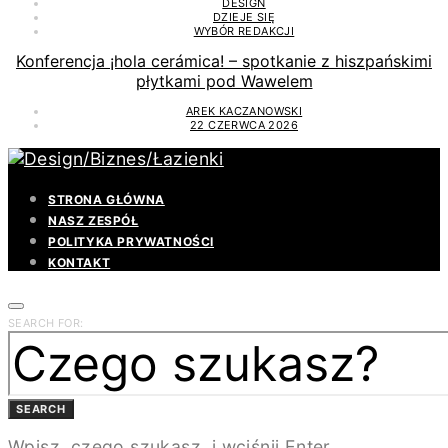
DESIGN
DZIEJE SIĘ
WYBÓR REDAKCJI
Konferencja ¡hola cerámica! – spotkanie z hiszpańskimi
płytkami pod Wawelem
AREK KACZANOWSKI
22 CZERWCA 2026
STRONA GŁÓWNA
NASZ ZESPÓŁ
POLITYKA PRYWATNOŚCI
KONTAKT
SEARCH FOR:
SEARCH
Wpisz, czego szukasz, i wciśnij Enter.