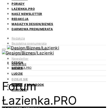
PORADY
ŁAZIENKA.PRO
NASZ NEWSLETTER
REDAKCJA
MAGAZYN DESIGN/BIZNES
DARMOWA PRENUMERATA
Redakcja
Bezpłatna prenumerata
Magazyn Design/Biznes
ŁAZIENKA.PRO
Newsletter
DESIGN
Kontakt
DZIEJE SIĘ
ŁAZIENKA.PRO
BIZNES
LUDZIE
DZIEJE SIĘ
Forum
TRENDBOOK
ODKRYJ
NOWOŚCI
Łazienka.PRO