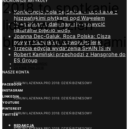
NAJNOWSZE ARTYKUŁY
2018 to spotkanie
Konferencja ¡hola cerámica! – spotkanie z
hiszpańskimi płytkami pod Wawelem
liderów. Dzień
Yves Béhar: Udało nam się uchwycić
naturalne piękno wody
Joanna Dec-Galuk, Roca Polska: Cisza
biznesowy za nami
nowym kierunkiem rozwoju łazienki
Trzecia edycja wydarzenia SPAIN IS IN
Robert Kamiński przechodzi z Hansgrohe do
ES Group
AREK KACZANOWSKI
24 KWIETNIA 2018
NASZE KONTA
FORUM ŁAZIENKA.PRO 2018: DZIEŃ BIZNESOWY
FACEBOOK
INSTAGRAM
LINKEDIN
FORUM ŁAZIENKA.PRO 2018: DZIEŃ BIZNESOWY
YOUTUBE
PINTEREST
FORUM ŁAZIENKA.PRO 2018: DZIEŃ BIZNESOWY
TWITTER
REDAKCJA
FORUM ŁAZIENKA.PRO 2018: DZIEŃ BIZNESOWY