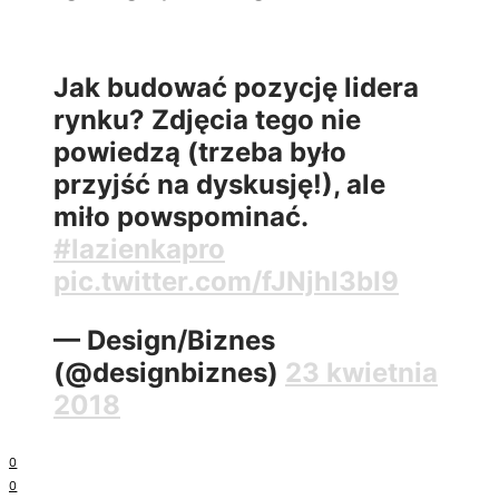
Jak budować pozycję lidera
rynku? Zdjęcia tego nie
powiedzą (trzeba było
przyjść na dyskusję!), ale
miło powspominać.
#lazienkapro
pic.twitter.com/fJNjhl3bI9
— Design/Biznes
(@designbiznes)
23 kwietnia
2018
0
0