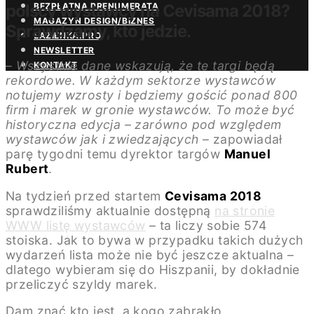
polscy wystawcy na Cevisama 2018?
BEZPŁATNA PRENUMERATA
MAGAZYN DESIGN/BIZNES
Sprawdzamy, kto jedzie.
ŁAZIENKA.PRO
NEWSLETTER
–
Wszystkie dane wskazują, że te targi będą
KONTAKT
rekordowe. W każdym sektorze wystawców
notujemy wzrosty i będziemy gościć ponad 800
firm i marek w gronie wystawców. To może być
historyczna edycja – zarówno pod względem
wystawców jak i zwiedzających
– zapowiadał
parę tygodni temu dyrektor targów
Manuel
Rubert
.
Na tydzień przed startem
Cevisama 2018
sprawdziliśmy aktualnie dostępną
na stronie
WWW listę wystawców
– ta liczy sobie 574
stoiska. Jak to bywa w przypadku takich dużych
wydarzeń lista może nie być jeszcze aktualna –
dlatego wybieram się do Hiszpanii, by dokładnie
przeliczyć szyldy marek.
Dam znać kto jest, a kogo zabrakło.