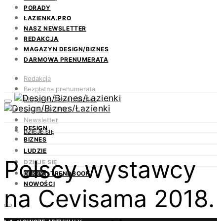
PORADY
ŁAZIENKA.PRO
NASZ NEWSLETTER
REDAKCJA
MAGAZYN DESIGN/BIZNES
DARMOWA PRENUMERATA
Redakcja
Bezpłatna prenumerata
Magazyn Design/Biznes
ŁAZIENKA.PRO
Newsletter
DESIGN
Kontakt
DZIEJE SIĘ
BIZNES
LUDZIE
Polscy wystawcy
DZIEJE SIĘ
TRENDBOOK
ODKRYJ
NOWOŚCI
na Cevisama 2018.