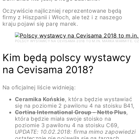
Oczywiście najliczniej reprezentowane będą
firmy z Hiszpanii i Włoch, ale też i z naszego
kraju pojawi się parę marek.
POLSCY WYSTAWCY NA CEVISAMA 2018 TO M.IN. MARKA MARMITE. CZ
Kim będą polscy wystawcy
na Cevisama 2018?
Na oficjalnej liście widnieją:
Ceramika Końskie
, która będzie wystawiać
się na poziomie 2 pawilonu 4 na stoisku B41,
Cortina International Group – Netto Plus
,
która będzie miała swoje stoisko na
poziomie 3 pawilonu 4 na stoisku C69,
UPDATE: 10.02.2018: firma mimo zapowiedzi
ostatecznie nie pojawiła się na targach