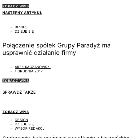
ZOBACZ WPIS
NASTĘPNY ARTYKUŁ
BIZNES
DZIEJE SIĘ
Połączenie spółek Grupy Paradyż ma
usprawnić działanie firmy
AREK KACZANOWSKI
1 GRUDNIA 2017
ZOBACZ WPIS
SPRAWDŹ TAKŻE
ZOBACZ WPIS
DESIGN
DZIEJE SIĘ
WYBÓR REDAKCJI
Konferencja ¡hola cerámica! – spotkanie z hiszpańskimi