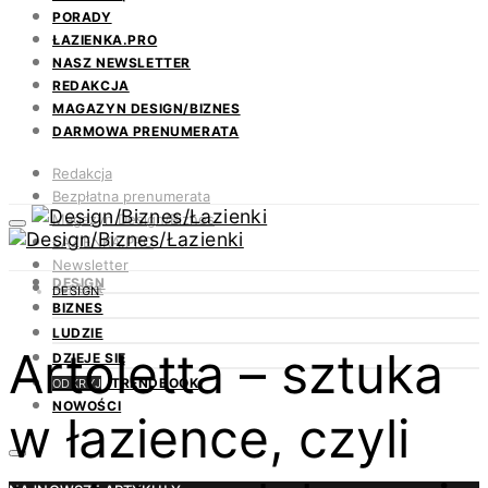
PORADY
ŁAZIENKA.PRO
NASZ NEWSLETTER
REDAKCJA
MAGAZYN DESIGN/BIZNES
DARMOWA PRENUMERATA
Redakcja
Bezpłatna prenumerata
Magazyn Design/Biznes
ŁAZIENKA.PRO
Newsletter
DESIGN
Kontakt
DESIGN
BIZNES
LUDZIE
Artoletta – sztuka
DZIEJE SIĘ
TRENDBOOK
ODKRYJ
NOWOŚCI
w łazience, czyli