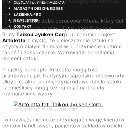
Przedstawiamy technologię Artoletta.
BEZPŁATNA PRENUMERATA
MAGAZYN DESIGN/BIZNES
T
ŁAZIENKA.PRO
ak jak Steve Jobs opracował iMaca, który dał
NEWSLETTER
KONTAKT
nowy potencjał branży IT, tak Japończycy z
firmy
Taikou Jyuken Cor
p. uruchomili projekt
Artoletta
z myślą, że umieszczenie sztuki na
czystym białym tle miski w.c. przyniesie ludziom
radość i zaskoczenie. Wprowadzi do łazienki
element sztuki.
Projekty konceptu Artoletta mogą być
aranżowane jak tradycyjne japońskie drzeworyty
Ukiyo-e, albo jak międzynarodowe dzieła sztuki,
rzemieślnicy mogą też nanosić na toalety
rozmaite inne wzory.
ARTOLETTA FOT. TAIKOU JYUKEN CORP.
To rozwiązanie może przyciągać uwagę klientów
centów handlowych, pacjentów zakładów opieki