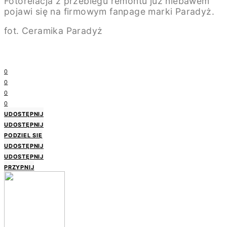
Fotorelacja z przebiegu remontu już niebawem
pojawi się na firmowym fanpage marki Paradyż.
fot. Ceramika Paradyż
0
0
0
0
UDOSTĘPNIJ
UDOSTĘPNIJ
PODZIEL SIĘ
UDOSTĘPNIJ
UDOSTĘPNIJ
PRZYPNIJ