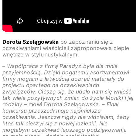
Dorota Szelągowska
po zapoznaniu się z
oczekiwaniami właścicieli zaproponowała ciepłe
wnętrze w stylu rustykalnym.
–
Współpraca z firmą Paradyż była dla mnie
przyjemnością. Dzięki bogatemu asortymentowi
firmy mogłam z łatwością dobrać materiały do
projektu opartego na oczekiwaniach
zwycięzców. Cieszę się, że udało nam się wnieść
tak wiele pozytywnych zmian do życia Moniki i jej
rodziny
– mówi Dorota Szelągowska. –
Finał
konkursu przeszedł moje najśmielsze
oczekiwania. Jeszcze nigdy nie widziałam, żeby
ktoś tak cieszył się z nowej łazienki. Nie
mogłabym oczekiwać lepszego podziękowania