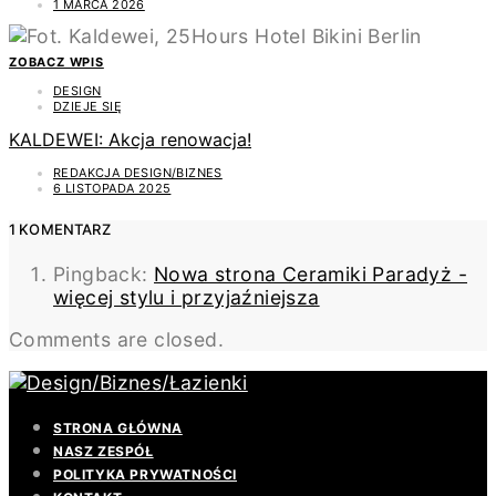
1 MARCA 2026
ZOBACZ WPIS
DESIGN
DZIEJE SIĘ
KALDEWEI: Akcja renowacja!
REDAKCJA DESIGN/BIZNES
6 LISTOPADA 2025
1 KOMENTARZ
Pingback:
Nowa strona Ceramiki Paradyż -
więcej stylu i przyjaźniejsza
Comments are closed.
STRONA GŁÓWNA
NASZ ZESPÓŁ
POLITYKA PRYWATNOŚCI