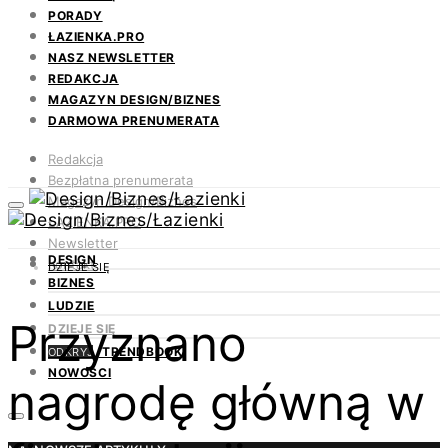
PORADY
ŁAZIENKA.PRO
NASZ NEWSLETTER
REDAKCJA
MAGAZYN DESIGN/BIZNES
DARMOWA PRENUMERATA
Redakcja
Bezpłatna prenumerata
Magazyn Design/Biznes
ŁAZIENKA.PRO
Newsletter
DESIGN
Kontakt
DZIEJE SIĘ
BIZNES
LUDZIE
Przyznano
DZIEJE SIĘ
TRENDBOOK
ODKRYJ
NOWOŚCI
nagrodę główną w