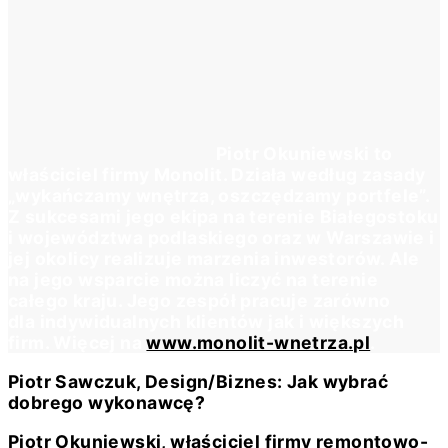
Piotr Okuniewski to
właściciel firmy Monolit. Działa według zasady
„wykańczamy wnętrza, oszczędzamy portfele”.
Z sukcesami jego ekipa na terenie Białegostoku
i województwa podlaskiego oraz w Warszawie i
jej okolicy realizuje marzenia inwestorów. Ale
na jego wsparcie można liczyć na terenie
całego kraju. Jego zespół pracuje zarówno
dla indywidualnych klientów jak i większych
firm. Więcej na
www.monolit-wnetrza.pl
.
Piotr Sawczuk, Design/Biznes: Jak wybrać
dobrego wykonawcę?
Piotr Okuniewski, właściciel firmy remontowo-