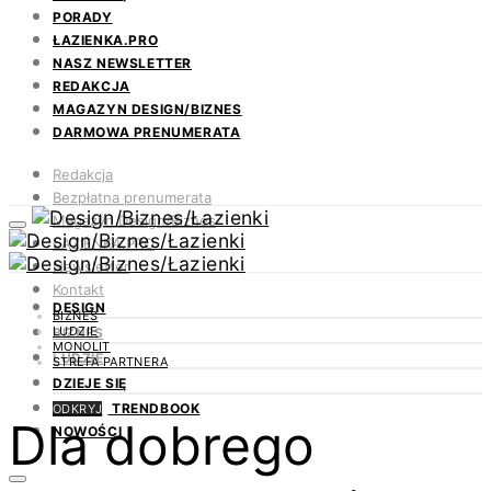
PORADY
ŁAZIENKA.PRO
NASZ NEWSLETTER
REDAKCJA
MAGAZYN DESIGN/BIZNES
DARMOWA PRENUMERATA
Redakcja
Bezpłatna prenumerata
Magazyn Design/Biznes
ŁAZIENKA.PRO
Newsletter
Kontakt
DESIGN
BIZNES
LUDZIE
BIZNES
MONOLIT
LUDZIE
STREFA PARTNERA
DZIEJE SIĘ
TRENDBOOK
ODKRYJ
Dla dobrego
NOWOŚCI