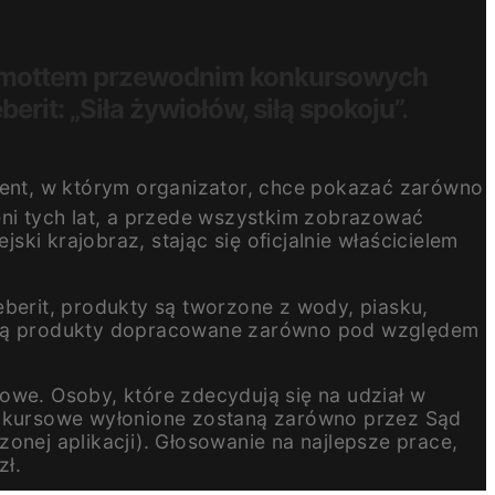
 A mottem przewodnim konkursowych
rit: „Siła żywiołów, siłą spokoju”.
nt, w którym organizator, chce pokazać zarówno
eni tych lat, a przede wszystkim zobrazować
jski krajobraz, stając się oficjalnie właścicielem
erit, produkty są tworzone z wody, piasku,
stają produkty dopracowane zarówno pod względem
owe. Osoby, które zdecydują się na udział w
konkursowe wyłonione zostaną zarówno przez Sąd
ej aplikacji). Głosowanie na najlepsze prace,
zł.