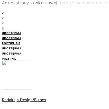
Adres strony konkursowej:
http://r.welcometabs.c
0
0
0
0
UDOSTĘPNIJ
UDOSTĘPNIJ
PODZIEL SIĘ
UDOSTĘPNIJ
UDOSTĘPNIJ
PRZYPNIJ
Redakcja Design/Biznes