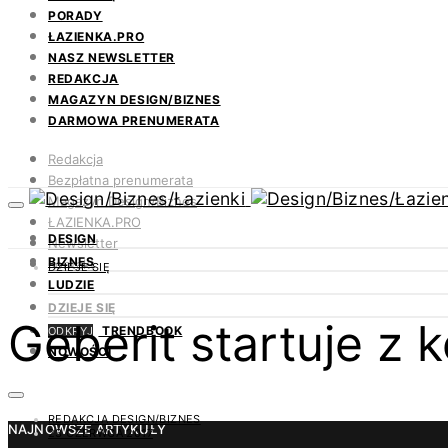
PORADY
ŁAZIENKA.PRO
NASZ NEWSLETTER
REDAKCJA
MAGAZYN DESIGN/BIZNES
DARMOWA PRENUMERATA
Redakcja
Bezpłatna prenumerata
Magazyn Design/Biznes
ŁAZIENKA.PRO
DESIGN
Newsletter
BIZNES
Kontakt
DZIEJE SIĘ
LUDZIE
DZIEJE SIĘ
Geberit startuje z
TRENDBOOK
ODKRYJ
NOWOŚCI
REDAKCJA DESIGN/BIZNES
NAJNOWSZE ARTYKUŁY
23 CZERWCA 2017