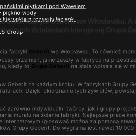
iszpańskimi płytkami pod Wawelem
e piękno wody
kierunkiem rozwoju łazienki
ze ścian fabryki Geberit we Włocławku.
ennych działaniach kieruje się Grupa Gebe
ES Group
cia fabryki
Geberit
we Włocławku. To również mome
ocesy przemian, jakie zaszły w fabryce na przestrz
ku, kiedy to
Grupa Geberit
na stałe wpisała się w mie
w Geberit na każdym kroku. W fabrykach Grupy Geb
eraturach. Dzięki okiełznaniu tych żywiołów, pow
ć zarówno indywidualni twórcy, jak i grupy projekt
nania muralu na ścianie fabryki. Najlepsze prace 
e Internetowym (głosować można za pomocą stworzon
ów Grupy Geberit. Do wygrania jest nawet 10 000 